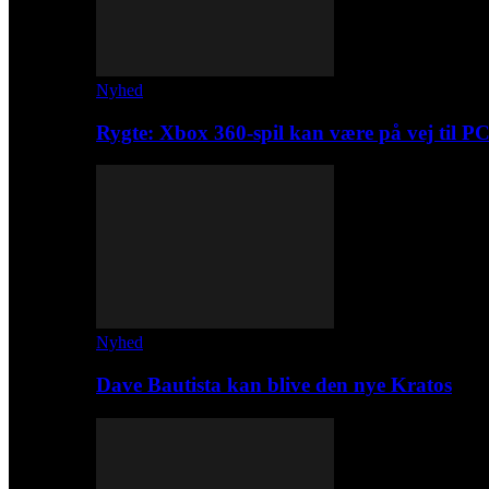
Nyhed
Rygte: Xbox 360-spil kan være på vej til P
Nyhed
Dave Bautista kan blive den nye Kratos