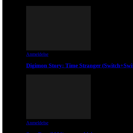
Anmeldelse
Digimon Story: Time Stranger (Switch+Swi
Anmeldelse