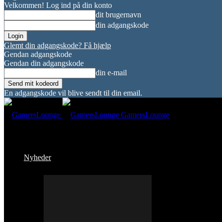
Velkommen! Log ind på din konto
dit brugernavn
din adgangskode
Glemt din adgangskode? Få hjælp
Gendan adgangskode
Gendan din adgangskode
din e-mail
En adgangskode vil blive sendt til din email.
GamersLounge
Nyheder