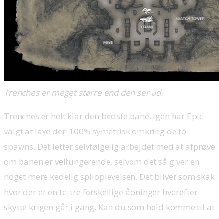
Trenches er meget større end den ser ud.
Trenches er helt klar den bedste bane. Igen har Epic
valgt at lave den 100% symetrisk omkring de to
spawns. Det letter selvfølgelig arbejdet med at afprøve
om banen er velfungerende, selvom det så giver en
noget mere kedelig spiloplevelsen. Det bliver som skak
hvor der er en to-tre forskellige åbninger hvorefter
skytte krigen går i gang. Kan du som hold komme til at