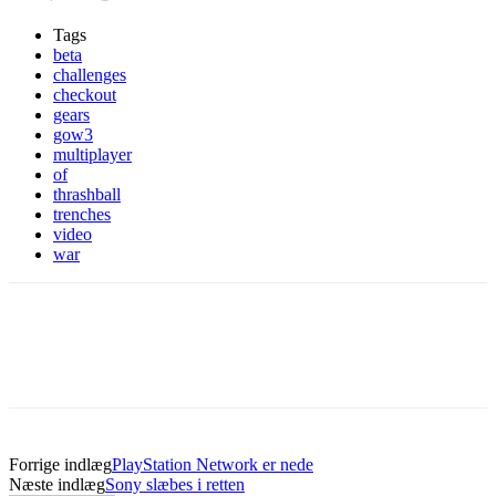
Tags
beta
challenges
checkout
gears
gow3
multiplayer
of
thrashball
trenches
video
war
Forrige indlæg
PlayStation Network er nede
Næste indlæg
Sony slæbes i retten