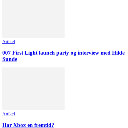
Artikel
007 First Light launch party og interview med Hilde
Sunde
Artikel
Har Xbox en fremtid?