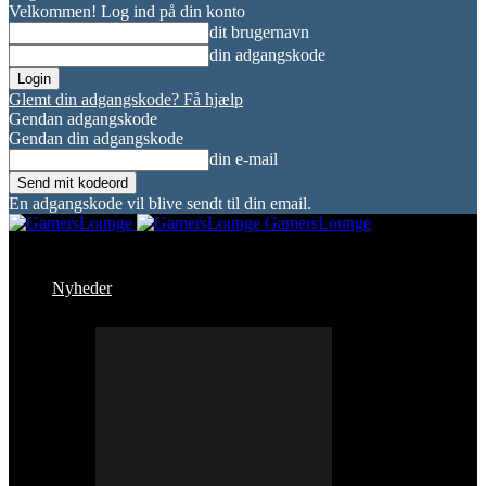
Velkommen! Log ind på din konto
dit brugernavn
din adgangskode
Glemt din adgangskode? Få hjælp
Gendan adgangskode
Gendan din adgangskode
din e-mail
En adgangskode vil blive sendt til din email.
GamersLounge
Nyheder