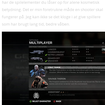
har de spilelementer du låser op for alene kosmetisk
betydning. Det er min foretrukne måde en shooter skal
fungerer på. Jeg kan ikke se det kloge i at give spillere
som har brugt lang tid, bedre våben.