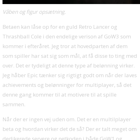
Våben og figur opsætning.
Betaen kan låse op for en guld Retro Lancer og
Thrashball Cole i den endelige verison af GoW3 som
kommer i efteråret. Jeg tror at hovedparten af dem
som spiller har sat sig som mål, at få disse to ting med
over. Det er tydeligt at denne type af belønning virker.
Jeg håber Epic tænker sig rigtigt godt om når der laves
achievements og belønninger for multiplayer, så det
denne gang kommer til at motivere til at spille
sammen.
Når der er ingen vej uden om. Det er en multilplayer
beta og hvordan virker det de så? Der er talt meget om
dedikerede servere og netkoden i både GoW1 og