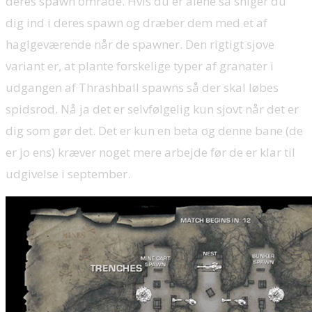
deres spawn område. Hvis du er alene så sniger du
dig ind i deres spawn og dræber dem med et af
haglgeværende når de spawner. Den rigtigt sjove
variant er, at plante forskelige typer af granater i
udgangen af Thrashball spawns så der skal løbes
spidsrod. Nå ja det er selvfølgelig kun sjovt når det er
dig som gør det. Det er kun en beta og denne bane (de
er jo ens) kræver noget mere arbejde før de er klar til
udgivelse i september.