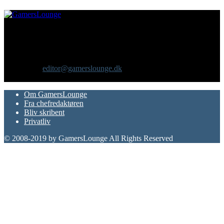
Om os
GamersLounge er et livsstilsmagasin for gamere hvor du finder
nyheder, anmeldelser, artikler, interviews og previews af spil, film,
gadgets og andre emner for dig som er interesseret i moderne kultur.
Vi er selv passionerede gamere med et tårnhøjt ambitionsniveau.
Kontakt os:
editor@gamerslounge.dk
FØLG OS
Om GamersLounge
Fra chefredaktøren
Bliv skribent
Privatliv
© 2008-2019 by GamersLounge All Rights Reserved