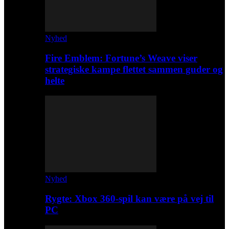
Nyhed
Fire Emblem: Fortune’s Weave viser
strategiske kampe flettet sammen guder og
helte
Nyhed
Rygte: Xbox 360-spil kan være på vej til
PC