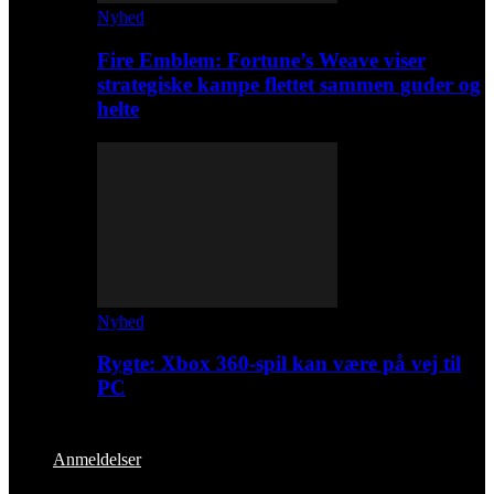
Nyhed
Fire Emblem: Fortune’s Weave viser
strategiske kampe flettet sammen guder og
helte
Nyhed
Rygte: Xbox 360-spil kan være på vej til
PC
Anmeldelser