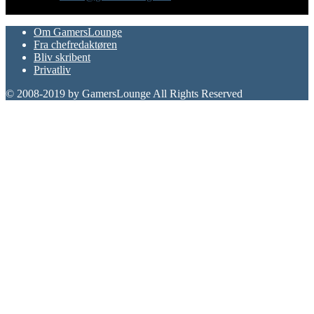
FØLG OS
Om GamersLounge
Fra chefredaktøren
Bliv skribent
Privatliv
© 2008-2019 by GamersLounge All Rights Reserved