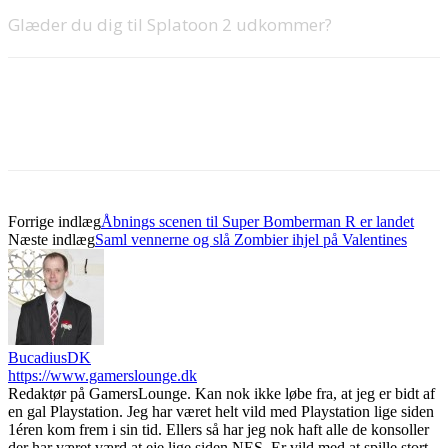
Glæder du dig til Splatoon 2 udkommer?
Forrige indlæg
Åbnings scenen til Super Bomberman R er landet
Næste indlæg
Saml vennerne og slå Zombier ihjel på Valentines
BucadiusDK
https://www.gamerslounge.dk
Redaktør på GamersLounge. Kan nok ikke løbe fra, at jeg er bidt af
en gal Playstation. Jeg har været helt vild med Playstation lige siden
1éren kom frem i sin tid. Ellers så har jeg nok haft alle de konsoller
der har været værd at eje lige siden NES. Er vild med at spille stort