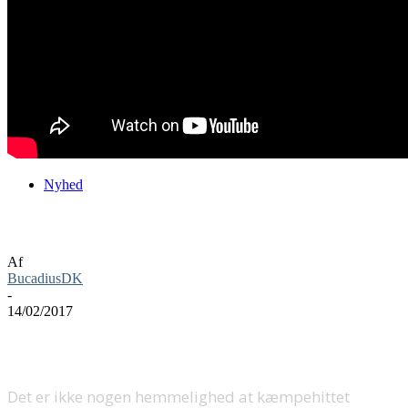
Nyhed
Prøv Splatoon 2 allerede i næste måned
Af
BucadiusDK
-
14/02/2017
Det er ikke nogen hemmelighed at kæmpehittet