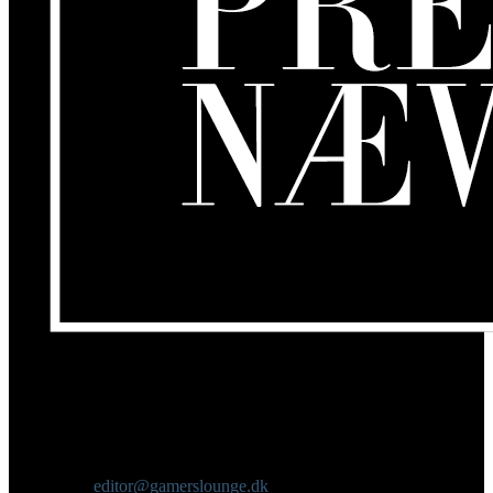
Om os
GamersLounge er et livsstilsmagasin for gamere hvor du finder
nyheder, anmeldelser, artikler, interviews og previews af spil, film,
gadgets og andre emner for dig som er interesseret i moderne kultur.
Vi er selv passionerede gamere med et tårnhøjt ambitionsniveau.
Kontakt os:
editor@gamerslounge.dk