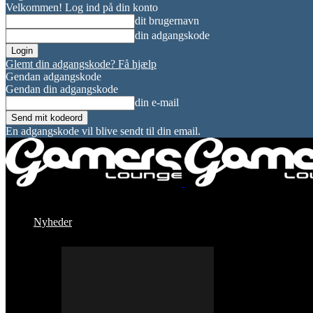
Velkommen! Log ind på din konto
dit brugernavn
din adgangskode
Glemt din adgangskode? Få hjælp
Gendan adgangskode
Gendan din adgangskode
din e-mail
En adgangskode vil blive sendt til din email.
Nyheder