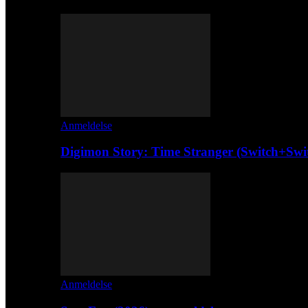
Anmeldelse
Digimon Story: Time Stranger (Switch+Swi
Anmeldelse