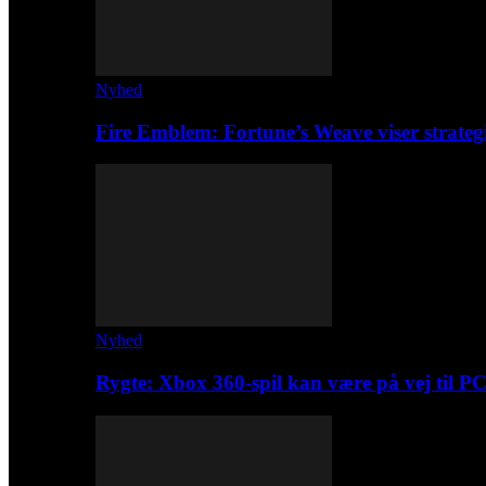
Nyhed
Fire Emblem: Fortune’s Weave viser strateg
Nyhed
Rygte: Xbox 360-spil kan være på vej til P