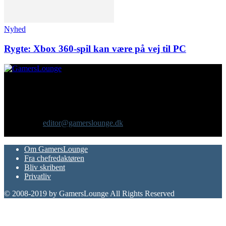
Nyhed
Rygte: Xbox 360-spil kan være på vej til PC
Om os
GamersLounge er et livsstilsmagasin for gamere hvor du finder
nyheder, anmeldelser, artikler, interviews og previews af spil, film,
gadgets og andre emner for dig som er interesseret i moderne kultur.
Vi er selv passionerede gamere med et tårnhøjt ambitionsniveau.
Kontakt os:
editor@gamerslounge.dk
FØLG OS
Om GamersLounge
Fra chefredaktøren
Bliv skribent
Privatliv
© 2008-2019 by GamersLounge All Rights Reserved