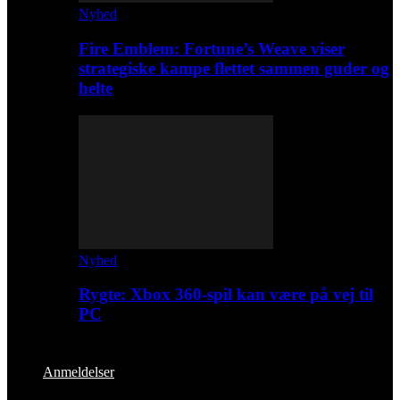
Nyhed
Fire Emblem: Fortune’s Weave viser
strategiske kampe flettet sammen guder og
helte
Nyhed
Rygte: Xbox 360-spil kan være på vej til
PC
Anmeldelser