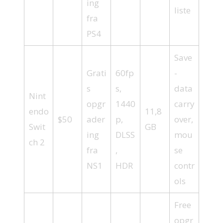
ing
liste
fra
PS4
Save
Grati
60fp
-
s
s,
data
Nint
opgr
1440
carry
endo
11,8
$50
ader
p,
over,
Swit
GB
ing
DLSS
mou
ch 2
fra
,
se
NS1
HDR
contr
ols
Free
opgr