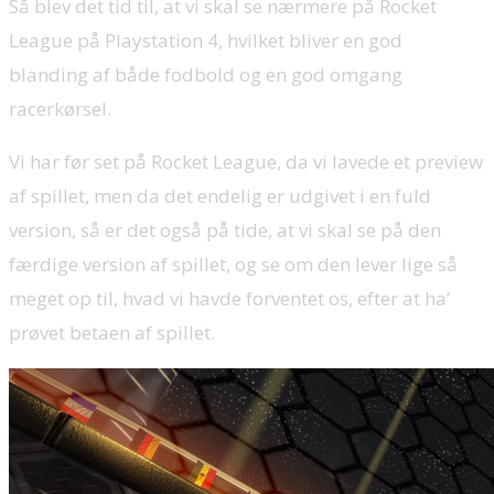
Så blev det tid til, at vi skal se nærmere på Rocket
League på Playstation 4, hvilket bliver en god
blanding af både fodbold og en god omgang
racerkørsel.
Vi har før set på Rocket League, da vi lavede et preview
af spillet, men da det endelig er udgivet i en fuld
version, så er det også på tide, at vi skal se på den
færdige version af spillet, og se om den lever lige så
meget op til, hvad vi havde forventet os, efter at ha’
prøvet betaen af spillet.