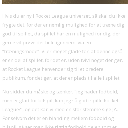
Hvis du er ny i Rocket League universet, så skal du ikke
frygte det, for der er nemlig mulighed for at træne dig
god til spillet, da spillet har en mulighed for dig, der
gerne vil prøve det hele igennem, via en
”træningsmode”. Vi er meget glade for, at denne også
er en del af spillet, for det er, uden tvivl noget der gør,
at Rocket League henvender sig til et bredere
publikum, for det gør, at der er plads til alle i spillet.
Nu sidder du måske og tænker, ”Jeg hader fodbold,
men er glad for bilspil, kan jeg så godt spille Rocket
League?”, og det kan vi med en stor stemme sige JA.
For selvom det er en blanding mellem fodbold og
bilspil, så ser man ikke rigtig fodbold delen som et