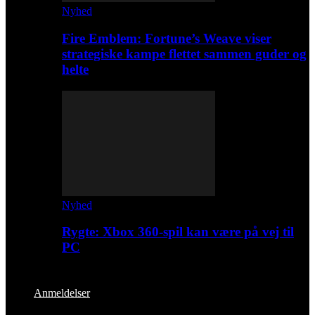
Nyhed
Fire Emblem: Fortune’s Weave viser
strategiske kampe flettet sammen guder og
helte
Nyhed
Rygte: Xbox 360-spil kan være på vej til
PC
Anmeldelser