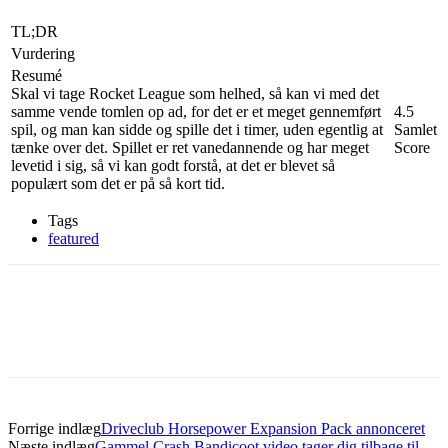
TL;DR
Vurdering
Resumé
Skal vi tage Rocket League som helhed, så kan vi med det
samme vende tomlen op ad, for det er et meget gennemført
4.5
spil, og man kan sidde og spille det i timer, uden egentlig at
Samlet
tænke over det. Spillet er ret vanedannende og har meget
Score
levetid i sig, så vi kan godt forstå, at det er blevet så
populært som det er på så kort tid.
Tags
featured
Forrige indlæg
Driveclub Horsepower Expansion Pack annonceret
Næste indlæg
Gammel Crash Bandicoot video tager dig tilbage til