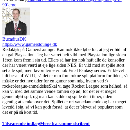
90’erne
BucadiusDK
https://www.gamerslounge.dk
Redaktør på GamersLounge. Kan nok ikke løbe fra, at jeg er bidt af
en gal Playstation. Jeg har været helt vild med Playstation lige siden
1éren kom frem i sin tid. Ellers så har jeg nok haft alle de konsoller
der har været værd at eje lige siden NES. Er vild med at spille stort
set alle spil, men favoritterne er nok Final Fantasy serien. Er blevet
lidt besat af Wii U, så det er min foretrukne spil platform for tiden, så
måske er det nye tider for en gamer som mig, hvem ved :)
rocket-league-anmeldelse
Skal vi tage Rocket League som helhed, så
kan vi med det samme vende tomlen op ad, for det er et meget
gennemført spil, og man kan sidde og spille det i timer, uden
egentlig at tænke over det. Spillet er ret vanedannende og har meget
levetid i sig, så vi kan godt forstå, at det er blevet så populært som
det er på så kort tid.
Tilsvarende indlæg
Mere fra samme skribent