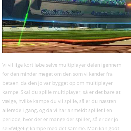
Vi vil lige kort løbe selve multiplayer delen igennem,
for den minder meget om den som vi kender fra
betaen, da den jo var bygget op om multiplayer
kampe. Skal du spille multiplayer, så er det bare at
vælge, hvilke kampe du vil spille, så er du næsten
allerede i gang, og da vi har anmeldt spillet i en
periode, hvor der er mange der spiller, så er der jo
selvfølgelig kampe med det samme. Man kan godt