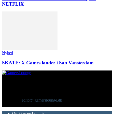
NETFLIX
Nyhed
SKATE: X Games lander i San Vansterdam
Om os
GamersLounge er et livsstilsmagasin for gamere hvor du finder
nyheder, anmeldelser, artikler, interviews og previews af spil, film,
gadgets og andre emner for dig som er interesseret i moderne kultur.
Vi er selv passionerede gamere med et tårnhøjt ambitionsniveau.
Kontakt os:
editor@gamerslounge.dk
FØLG OS
Om GamersLounge