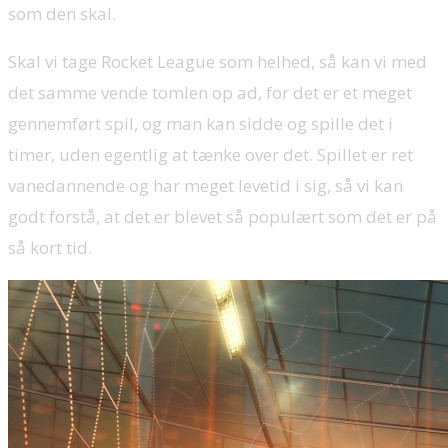
som den skal.
Skal vi tage Rocket League som helhed, så kan vi med
det samme vende tomlen op ad, for det er et meget
gennemført spil, og man kan sidde og spille det i
timer, uden egentlig at tænke over det. Spillet er ret
vanedannende og har meget levetid i sig, så vi kan
godt forstå, at det er blevet så populært som det er på
så kort tid.