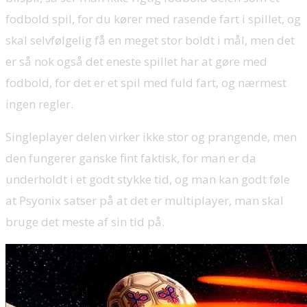
fodbold spil, for du kører med rasende fart i spillet, og
skal selvfølgelig få en meget stor boldt i mål, men det
er så nok også det eneste spillet har at gøre med
fodbold, for det er et spil med fuld fart, og nærmest
ingen regler.
Singleplayer delen virker ikke stor og prangende, men
den fungerer ganske fint faktisk, for man er da
underholdt i et godt stykke tid, og man kan godt føle
at Psyonix satser på at det er multiplayer, man skal
bruge det meste af sin tid på.