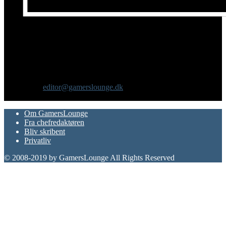
Om os
GamersLounge er et livsstilsmagasin for gamere hvor du finder
nyheder, anmeldelser, artikler, interviews og previews af spil, film,
gadgets og andre emner for dig som er interesseret i moderne kultur.
Vi er selv passionerede gamere med et tårnhøjt ambitionsniveau.
Kontakt os:
editor@gamerslounge.dk
FØLG OS
Om GamersLounge
Fra chefredaktøren
Bliv skribent
Privatliv
© 2008-2019 by GamersLounge All Rights Reserved