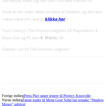
Gameplay video, og den skal i da ikke snydes for.
Husk at der snart løber en beta af stablen, og den kan
i læse mere om, ved at
klikke her
.
Tom Clancy’s The Division udgives på Playstation 4,
Xbox One og PC den
8. Marts
i år.
Glæder i jer til The Division udgives?
Forrige indlæg
Press Play søger testere til Project: Knoxville
Næste indlæg
Første trailer til Metal Gear Solid fan remake “Shadow
Moses” udgivet