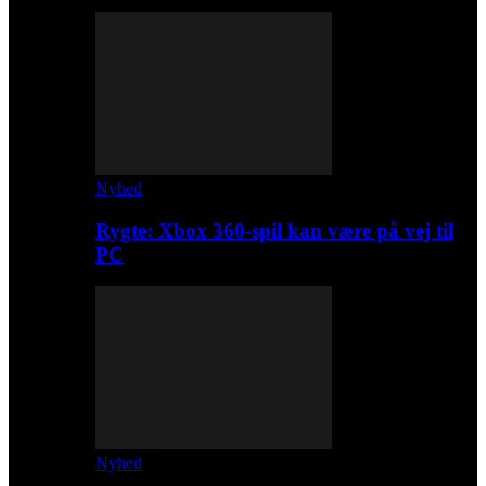
Nyhed
Rygte: Xbox 360-spil kan være på vej til
PC
Nyhed