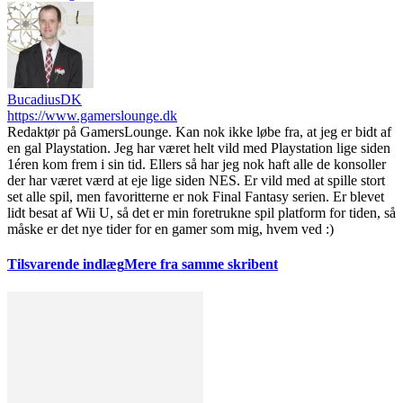
BucadiusDK
https://www.gamerslounge.dk
Redaktør på GamersLounge. Kan nok ikke løbe fra, at jeg er bidt af
en gal Playstation. Jeg har været helt vild med Playstation lige siden
1éren kom frem i sin tid. Ellers så har jeg nok haft alle de konsoller
der har været værd at eje lige siden NES. Er vild med at spille stort
set alle spil, men favoritterne er nok Final Fantasy serien. Er blevet
lidt besat af Wii U, så det er min foretrukne spil platform for tiden, så
måske er det nye tider for en gamer som mig, hvem ved :)
Tilsvarende indlæg
Mere fra samme skribent