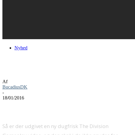
Nyhed
Se den nye The Division Gameplay video
lige her
Af
BucadiusDK
-
18/01/2016
Så er der udgivet en ny dugfrisk The Division