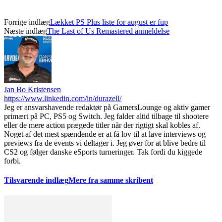
Forrige indlæg
Lækket PS Plus liste for august er fup
Næste indlæg
The Last of Us Remastered anmeldelse
Jan Bo Kristensen
https://www.linkedin.com/in/durazell/
Jeg er ansvarshavende redaktør på GamersLounge og aktiv gamer
primært på PC, PS5 og Switch. Jeg falder altid tilbage til shootere
eller de mere action prægede titler når der rigtigt skal kobles af.
Noget af det mest spændende er at få lov til at lave interviews og
previews fra de events vi deltager i. Jeg øver for at blive bedre til
CS2 og følger danske eSports turneringer. Tak fordi du kiggede
forbi.
Tilsvarende indlæg
Mere fra samme skribent