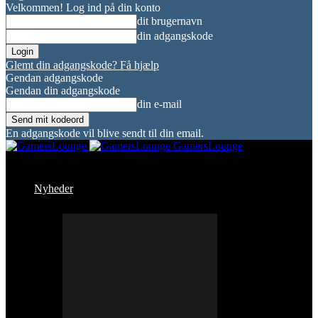
Velkommen! Log ind på din konto
dit brugernavn
din adgangskode
Glemt din adgangskode? Få hjælp
Gendan adgangskode
Gendan din adgangskode
din e-mail
En adgangskode vil blive sendt til din email.
GamersLounge
Nyheder