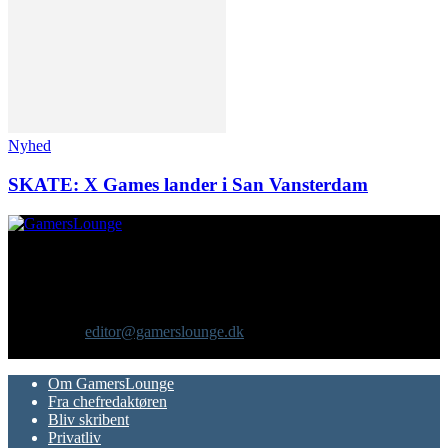
Nyhed
SKATE: X Games lander i San Vansterdam
Om os
GamersLounge er et livsstilsmagasin for gamere hvor du finder
nyheder, anmeldelser, artikler, interviews og previews af spil, film,
gadgets og andre emner for dig som er interesseret i moderne kultur.
Vi er selv passionerede gamere med et tårnhøjt ambitionsniveau.
Kontakt os:
editor@gamerslounge.dk
FØLG OS
Om GamersLounge
Fra chefredaktøren
Bliv skribent
Privatliv