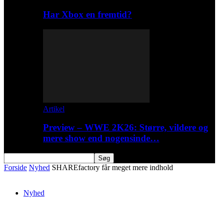
Har Xbox en fremtid?
Artikel
Preview – WWE 2K26: Større, vildere og
mere show end nogensinde…
Forside
Nyhed
SHAREfactory får meget mere indhold
Nyhed
SHAREfactory får meget mere indhold