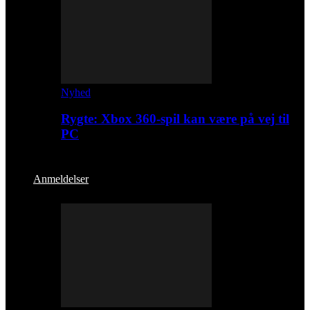
Nyhed
Rygte: Xbox 360-spil kan være på vej til
PC
Anmeldelser