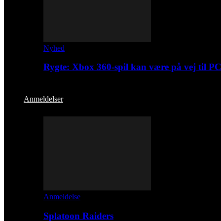
Nyhed
Rygte: Xbox 360-spil kan være på vej til P
Anmeldelser
Anmeldelse
Splatoon Raiders