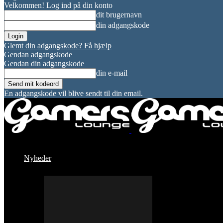
Velkommen! Log ind på din konto
dit brugernavn
din adgangskode
Glemt din adgangskode? Få hjælp
Gendan adgangskode
Gendan din adgangskode
din e-mail
En adgangskode vil blive sendt til din email.
Nyheder