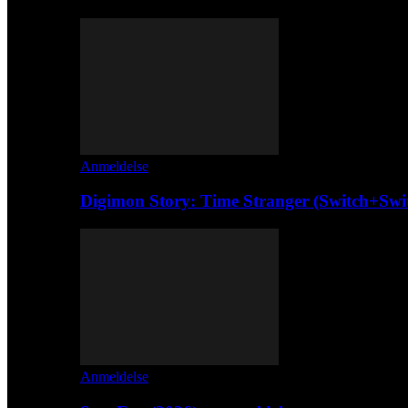
Anmeldelse
Digimon Story: Time Stranger (Switch+Swi
Anmeldelse