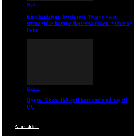
Nyhed
Fire Emblem: Fortune’s Weave viser
strategiske kampe flettet sammen guder og
helte
Nyhed
Rygte: Xbox 360-spil kan være på vej til
PC
Anmeldelser