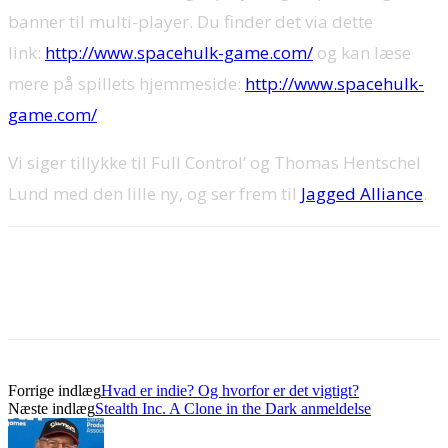
banner til multi-player. Du finder det via dette
link:
http://www.spacehulk-game.com/
og kan læse
mere på spillets hjemmeside:
http://www.spacehulk-
game.com/
Vi siger tillykke til Full Control’ og Thomas Hentschel
Lund med den lille ny, og ser frem til
Jagged Alliance
.
Forrige indlæg
Hvad er indie? Og hvorfor er det vigtigt?
Næste indlæg
Stealth Inc. A Clone in the Dark anmeldelse