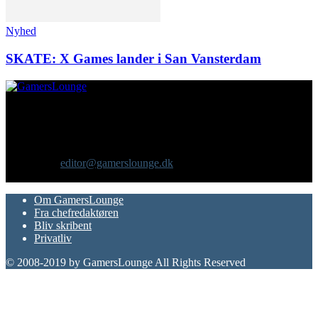
Nyhed
SKATE: X Games lander i San Vansterdam
Om os
GamersLounge er et livsstilsmagasin for gamere hvor du finder
nyheder, anmeldelser, artikler, interviews og previews af spil, film,
gadgets og andre emner for dig som er interesseret i moderne kultur.
Vi er selv passionerede gamere med et tårnhøjt ambitionsniveau.
Kontakt os:
editor@gamerslounge.dk
FØLG OS
Om GamersLounge
Fra chefredaktøren
Bliv skribent
Privatliv
© 2008-2019 by GamersLounge All Rights Reserved