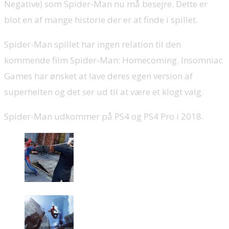
Negative) som Spider-Man nu må besejre. Dette er
blot en af mange historie der er at finde i spillet.
Spider-Man spillet har ingen relation til den
kommende film Spider-Man: Homecoming. Insomniac
Games har ønsket at lave deres egen version af
superhelten og det ser ud til at være et klogt valg.
Spider-Man udkommer på PS4 og PS4 Pro i 2018.