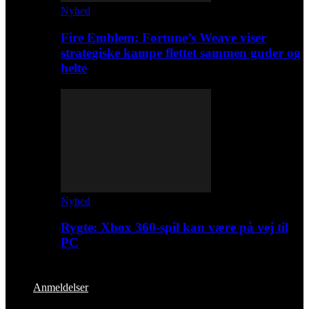
Nyhed
Fire Emblem: Fortune’s Weave viser
strategiske kampe flettet sammen guder og
helte
Nyhed
Rygte: Xbox 360-spil kan være på vej til
PC
Anmeldelser