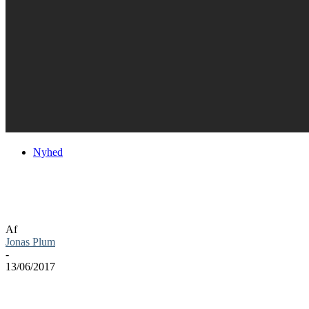
Nyhed
Spider-Man: Gameplay Video,
Screenshots & stor historie
Af
Jonas Plum
-
13/06/2017