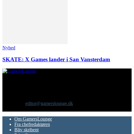
Nyhed
SKATE: X Games lander i San Vansterdam
Om os
GamersLounge er et livsstilsmagasin for gamere hvor du finder
nyheder, anmeldelser, artikler, interviews og previews af spil, film,
gadgets og andre emner for dig som er interesseret i moderne kultur.
Vi er selv passionerede gamere med et tårnhøjt ambitionsniveau.
Kontakt os:
editor@gamerslounge.dk
FØLG OS
Om GamersLounge
Fra chefredaktøren
Bliv skribent