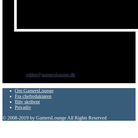
Om os
GamersLounge er et livsstilsmagasin for gamere hvor du finder
nyheder, anmeldelser, artikler, interviews og previews af spil, film,
gadgets og andre emner for dig som er interesseret i moderne kultur.
Vi er selv passionerede gamere med et tårnhøjt ambitionsniveau.
Kontakt os:
editor@gamerslounge.dk
FØLG OS
Om GamersLounge
Fra chefredaktøren
Bliv skribent
Privatliv
© 2008-2019 by GamersLounge All Rights Reserved