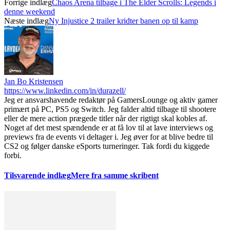
Forrige indlæg
Chaos Arena tilbage i The Elder Scrolls: Legends i
denne weekend
Næste indlæg
Ny Injustice 2 trailer kridter banen op til kamp
Jan Bo Kristensen
https://www.linkedin.com/in/durazell/
Jeg er ansvarshavende redaktør på GamersLounge og aktiv gamer
primært på PC, PS5 og Switch. Jeg falder altid tilbage til shootere
eller de mere action prægede titler når der rigtigt skal kobles af.
Noget af det mest spændende er at få lov til at lave interviews og
previews fra de events vi deltager i. Jeg øver for at blive bedre til
CS2 og følger danske eSports turneringer. Tak fordi du kiggede
forbi.
Tilsvarende indlæg
Mere fra samme skribent