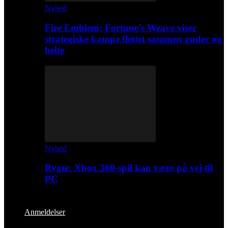
Nyhed
Fire Emblem: Fortune’s Weave viser
strategiske kampe flettet sammen guder og
helte
Nyhed
Rygte: Xbox 360-spil kan være på vej til
PC
Anmeldelser