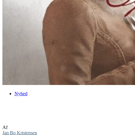
Nyhed
Syberia 3 under udvikling til Nintendo
Switch
Af
Jan Bo Kristensen