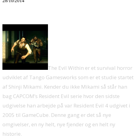
28/10/2014
The Evil Within er et survival horror
udviklet af Tango Gamesworks som er et studie startet
af Shinji Mikami. Kender du ikke Mikami så står han
bag CAPCOM’s Resident Evil serie hvor den sidste
udgivelse han arbejde på var Resident Evil 4 udgivet i
2005 til GameCube. Denne gang er det så nye
omgivelser, en ny helt, nye fjender og en helt ny
historie.