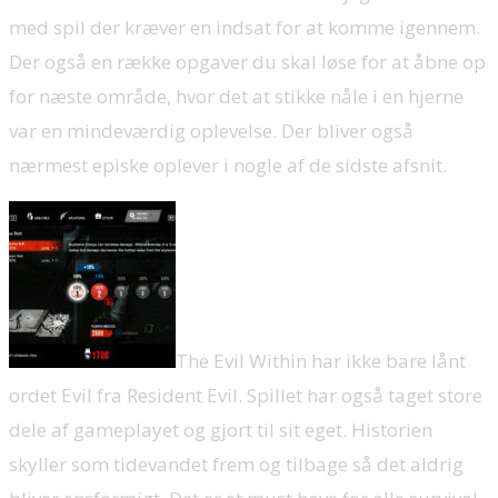
med spil der kræver en indsat for at komme igennem.
Der også en række opgaver du skal løse for at åbne op
for næste område, hvor det at stikke nåle i en hjerne
var en mindeværdig oplevelse. Der bliver også
nærmest episke oplever i nogle af de sidste afsnit.
The Evil Within har ikke bare lånt
ordet Evil fra Resident Evil. Spillet har også taget store
dele af gameplayet og gjort til sit eget. Historien
skyller som tidevandet frem og tilbage så det aldrig