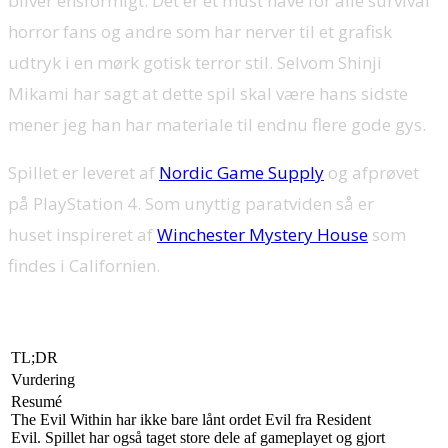
bliver ensformigt. Det er et must have for alle survival
horror fans og andre som har nerver til et grafisk
udtryk i en mørk gotisk terror stil. Selvom Shinji
Mikami har sagt at dette spil skal være hans sidste
mener jeg han har materiale til endnu flere gode gys.
Spillet er leveret af
Nordic Game Supply
og afprøvet
på PlayStation 4. Som unyttig paratviden så er
huset inspireret af
Winchester Mystery House
som
findes i Californien.
TL;DR
Vurdering
Resumé
The Evil Within har ikke bare lånt ordet Evil fra Resident
Evil. Spillet har også taget store dele af gameplayet og gjort