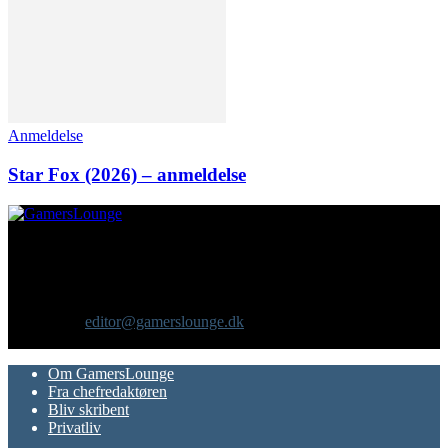
Anmeldelse
Star Fox (2026) – anmeldelse
Om os
GamersLounge er et livsstilsmagasin for gamere hvor du finder
nyheder, anmeldelser, artikler, interviews og previews af spil, film,
gadgets og andre emner for dig som er interesseret i moderne kultur.
Vi er selv passionerede gamere med et tårnhøjt ambitionsniveau.
Kontakt os:
editor@gamerslounge.dk
FØLG OS
Om GamersLounge
Fra chefredaktøren
Bliv skribent
Privatliv