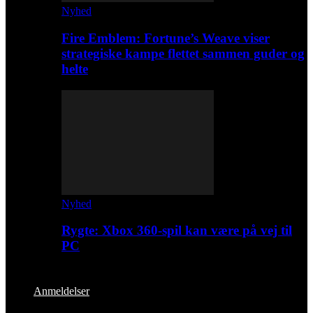
Nyhed
Fire Emblem: Fortune’s Weave viser
strategiske kampe flettet sammen guder og
helte
Nyhed
Rygte: Xbox 360-spil kan være på vej til
PC
Anmeldelser