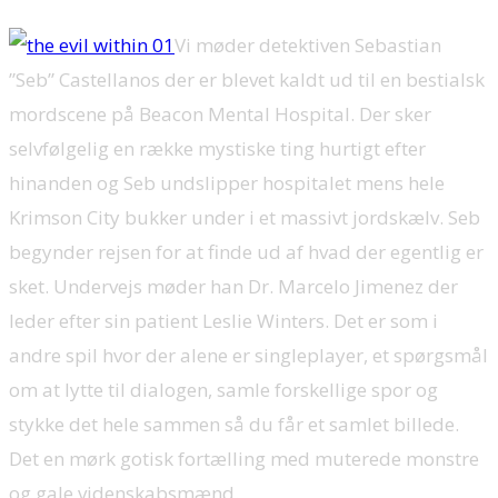
Vi møder detektiven Sebastian
”Seb” Castellanos der er blevet kaldt ud til en bestialsk
mordscene på Beacon Mental Hospital. Der sker
selvfølgelig en række mystiske ting hurtigt efter
hinanden og Seb undslipper hospitalet mens hele
Krimson City bukker under i et massivt jordskælv. Seb
begynder rejsen for at finde ud af hvad der egentlig er
sket. Undervejs møder han Dr. Marcelo Jimenez der
leder efter sin patient Leslie Winters. Det er som i
andre spil hvor der alene er singleplayer, et spørgsmål
om at lytte til dialogen, samle forskellige spor og
stykke det hele sammen så du får et samlet billede.
Det en mørk gotisk fortælling med muterede monstre
og gale videnskabsmænd.