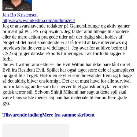
Jan Bo Kristensen
https://www.linkedin.com/in/durazell/
Jeg er ansvarshavende redaktør på GamersLounge og aktiv gamer
primært på PC, PS5 og Switch. Jeg falder altid tilbage til shootere
eller de mere action prægede titler når der rigtigt skal kobles af.
Noget af det mest spændende er at få lov til at lave interviews og
previews fra de events vi deltager i. Jeg øver for at blive bedre til
CS2 og følger danske eSports turneringer. Tak fordi du kiggede
forbi.
the-evil-within-anmeldelse
The Evil Within har ikke bare lånt ordet
Evil fra Resident Evil. Spillet har også taget store dele af gameplayet
og gjort til sit eget. Historien skyller som tidevandet frem og tilbage
så det aldrig bliver ensformigt. Det er et must have for alle survival
horror fans og andre som har nerver til et grafisk udtryk i en mørk
gotisk terror stil. Selvom Shinji Mikami har sagt at dette spil skal
være hans sidste mener jeg han har materiale til endnu flere gode
gys.
Tilsvarende indlæg
Mere fra samme skribent