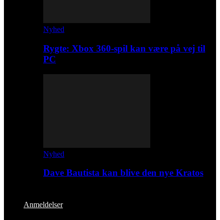
Nyhed
Rygte: Xbox 360-spil kan være på vej til
PC
Nyhed
Dave Bautista kan blive den nye Kratos
Anmeldelser