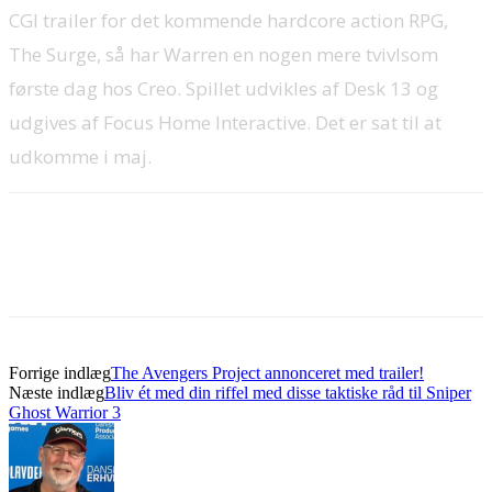
CGI trailer for det kommende hardcore action RPG,
The Surge, så har Warren en nogen mere tvivlsom
første dag hos Creo. Spillet udvikles af Desk 13 og
udgives af Focus Home Interactive. Det er sat til at
udkomme i maj.
Forrige indlæg
The Avengers Project annonceret med trailer!
Næste indlæg
Bliv ét med din riffel med disse taktiske råd til Sniper
Ghost Warrior 3