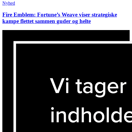
Nyhed
Fire Emblem: Fortune’s Weave viser strategiske
kampe flettet sammen guder og helte