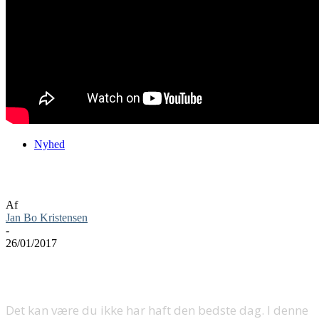
Nyhed
The Surge har en dårlig dag på kontoret
Af
Jan Bo Kristensen
-
26/01/2017
Det kan være du ikke har haft den bedste dag. I denne