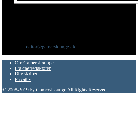
Om os
GamersLounge er et livsstilsmagasin for gamere hvor du finder
nyheder, anmeldelser, artikler, interviews og previews af spil, film,
gadgets og andre emner for dig som er interesseret i moderne kultur.
Vi er selv passionerede gamere med et tårnhøjt ambitionsniveau.
Kontakt os:
editor@gamerslounge.dk
FØLG OS
Om GamersLounge
Fra chefredaktøren
Bliv skribent
Privatliv
© 2008-2019 by GamersLounge All Rights Reserved