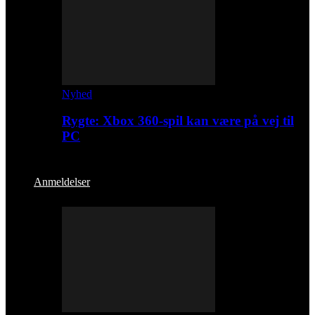
Nyhed
Rygte: Xbox 360-spil kan være på vej til
PC
Anmeldelser