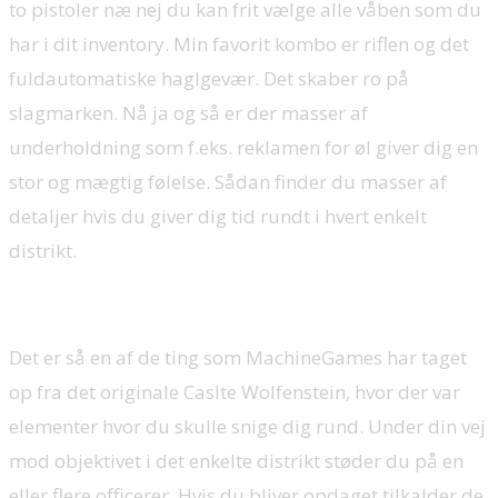
to pistoler næ nej du kan frit vælge alle våben som du
har i dit inventory. Min favorit kombo er riflen og det
fuldautomatiske haglgevær. Det skaber ro på
slagmarken. Nå ja og så er der masser af
underholdning som f.eks. reklamen for øl giver dig en
stor og mægtig følelse. Sådan finder du masser af
detaljer hvis du giver dig tid rundt i hvert enkelt
distrikt.
Det er så en af de ting som MachineGames har taget
op fra det originale Caslte Wolfenstein, hvor der var
elementer hvor du skulle snige dig rund. Under din vej
mod objektivet i det enkelte distrikt støder du på en
eller flere officerer. Hvis du bliver opdaget tilkalder de