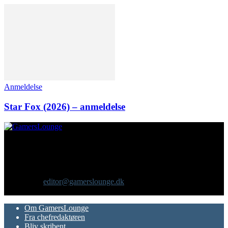
Anmeldelse
Star Fox (2026) – anmeldelse
Om os
GamersLounge er et livsstilsmagasin for gamere hvor du finder
nyheder, anmeldelser, artikler, interviews og previews af spil, film,
gadgets og andre emner for dig som er interesseret i moderne kultur.
Vi er selv passionerede gamere med et tårnhøjt ambitionsniveau.
Kontakt os:
editor@gamerslounge.dk
FØLG OS
Om GamersLounge
Fra chefredaktøren
Bliv skribent