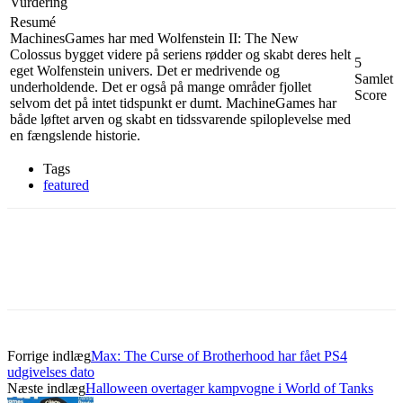
Vurdering
Resumé
MachinesGames har med Wolfenstein II: The New
Colossus bygget videre på seriens rødder og skabt deres helt
5
eget Wolfenstein univers. Det er medrivende og
Samlet
underholdende. Det er også på mange områder fjollet
Score
selvom det på intet tidspunkt er dumt. MachineGames har
både løftet arven og skabt en tidssvarende spiloplevelse med
en fængslende historie.
Tags
featured
Forrige indlæg
Max: The Curse of Brotherhood har fået PS4
udgivelses dato
Næste indlæg
Halloween overtager kampvogne i World of Tanks