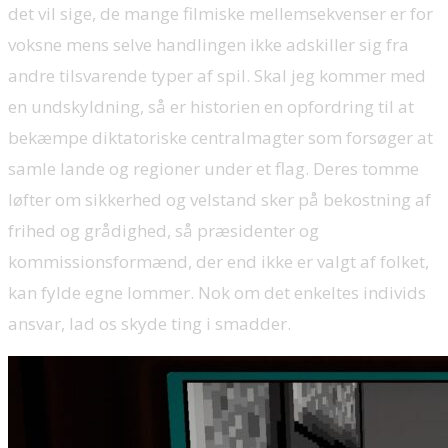
det vil sige, de mange filmiske mellemsekvenser er for
voksne mens selve handlingen ikke adskiller sig fra
andre tilsvarende typer af spil. Skal jeg kommer med
en undskyldning, så er historien en opfordring til at
bekæmpe diktatoriske centralmagter som forsøger at
samle lande og regioner under et flag. Deres tomme
løfter om sikkerhed og velstand sker på bekostning af
frihed og grådighed, så præsidenter og
kommissionsformænd, der end ikke er valgt af folket,
kan fylde egne lommer. Nok om det enkeltes individs
ansvar, lad os skyde ting i smadder.