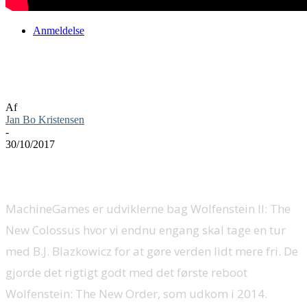
Anmeldelse
Wolfenstein II: The New Colossus
anmeldelse
Af
Jan Bo Kristensen
-
30/10/2017
MachineGames er udviklerne bag Wolfenstein II: The
New Colossus hvor vi endnu engang skal tage en tur
med B.J. Blazkowicz for at gøre verden lidt mere fri. De
gjorde det rigtigt godt med det første reboot
Wolfenstein: The New Order, som udkom i 2014.