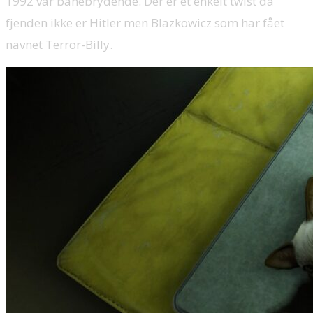
1992 var banebrydende. Der er et enkelt twist da
fjenden ikke er Hitler men Blazkowicz som har fået
navnet Terror-Billy.