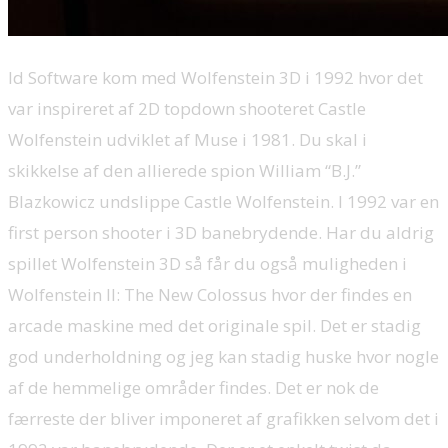
Id Software kom med Wolfenstein 3D i 1992 hvor det
var inspireret af 2D topdown shooteret Castle
Wolfenstein udviklet af Muse i 1981. Du skal i
skikkelse af den allierede spion William “B.J.”
Blazkowicz undslippe Castle Wolfenstein. I 1992 var en
first person shooter i 3D banebrydende. Har du aldrig
spillet Wolfenstein 3D så får du også muligheden i
Wolfenstein II: The New Colossus hvor der findes en
arcade maskine med det originale spil. Det er stadig
god underholdning og jeg kan stadig huske hvor nogle
af de hemmelige områder findes. Det er nok de
færreste der bliver imponeret af grafikken selvom det i