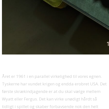
Året er 1961 i en parallel virkelighed til vores egnen.
Tyskerne har vundet krigen og endda erobret USA. Det
første skrækindjagende er at du skal vælge mellem
Wyatt eller Fergus. Det kan virke unødigt hårdt så
tidligt i spillet og skaber forbavsende nok den helt