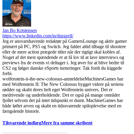
Jan Bo Kristensen
https://www.linkedin.com/in/durazell/
Jeg er ansvarshavende redaktør på GamersLounge og aktiv gamer
primært på PC, PS5 og Switch. Jeg falder altid tilbage til shootere
eller de mere action prægede titler når der rigtigt skal kobles af.
Noget af det mest spændende er at få lov til at lave interviews og
previews fra de events vi deltager i. Jeg øver for at blive bedre til
CS2 og følger danske eSports turneringer. Tak fordi du kiggede
forbi.
wolfenstein-ii-the-new-colossus-anmeldelse
MachinesGames har
med Wolfenstein II: The New Colossus bygget videre på seriens
rødder og skabt deres helt eget Wolfenstein univers. Det er
medrivende og underholdende. Det er også på mange områder
fjollet selvom det på intet tidspunkt er dumt. MachineGames har
både løftet arven og skabt en tidssvarende spiloplevelse med en
fængslende historie.
Tilsvarende indlæg
Mere fra samme skribent