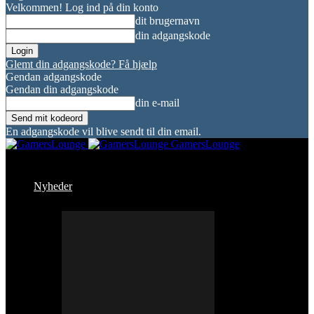
Velkommen! Log ind på din konto
dit brugernavn
din adgangskode
Glemt din adgangskode? Få hjælp
Gendan adgangskode
Gendan din adgangskode
din e-mail
En adgangskode vil blive sendt til din email.
GamersLounge
Nyheder