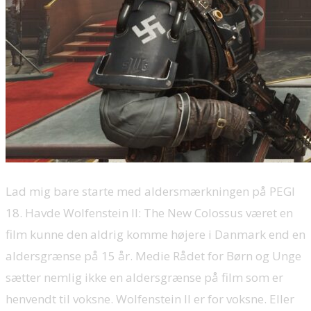
Lad mig bare starte med aldersmærkningen på PEGI
18. Havde Wolfenstein II: The New Colossus været en
film kunne den aldrig komme højere i Danmark end en
aldersgrænse på 15 år. Medie Rådet for Børn og Unge
sætter nemlig ikke en aldersgrænse på film som er
henvendt til voksne. Wolfenstein II er for voksne. Eller