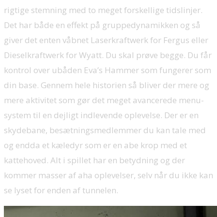
rigtige stemning med to meget forskellige tidslinjer.
Det har både en effekt på gruppedynamikken og så
giver det enten våbnet Laserkraftwerk for Fergus eller
Dieselkraftwerk for Wyatt. Du skal prøve begge. Du får
kontrol over ubåden Eva’s Hammer som fungerer som
din base. Gennem hele historien så bliver der mere og
mere aktivitet som gør det meget avancerede menu-
system til en dejligt indlevende oplevelse. Der er en
skydebane, besætningsmedlemmer du kan tale med
og endda et kæledyr som er en abe krop med et
kattehoved. Alt i spillet har en betydning og der
kommer masser af aha oplevelser, selv når du ikke kan
se lyset for enden af tunnelen.