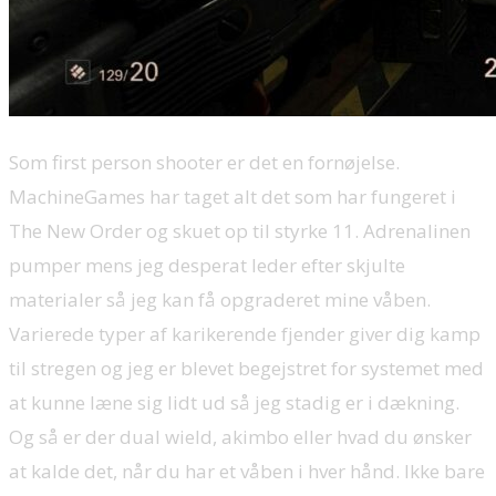
Som first person shooter er det en fornøjelse.
MachineGames har taget alt det som har fungeret i
The New Order og skuet op til styrke 11. Adrenalinen
pumper mens jeg desperat leder efter skjulte
materialer så jeg kan få opgraderet mine våben.
Varierede typer af karikerende fjender giver dig kamp
til stregen og jeg er blevet begejstret for systemet med
at kunne læne sig lidt ud så jeg stadig er i dækning.
Og så er der dual wield, akimbo eller hvad du ønsker
at kalde det, når du har et våben i hver hånd. Ikke bare