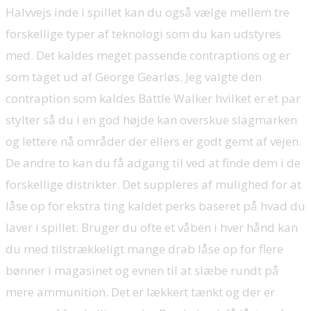
Halvvejs inde i spillet kan du også vælge mellem tre
forskellige typer af teknologi som du kan udstyres
med. Det kaldes meget passende contraptions og er
som taget ud af George Gearløs. Jeg valgte den
contraption som kaldes Battle Walker hvilket er et par
stylter så du i en god højde kan overskue slagmarken
og lettere nå områder der ellers er godt gemt af vejen.
De andre to kan du få adgang til ved at finde dem i de
forskellige distrikter. Det suppleres af mulighed for at
låse op for ekstra ting kaldet perks baseret på hvad du
laver i spillet. Bruger du ofte et våben i hver hånd kan
du med tilstrækkeligt mange drab låse op for flere
bønner i magasinet og evnen til at slæbe rundt på
mere ammunition. Det er lækkert tænkt og der er