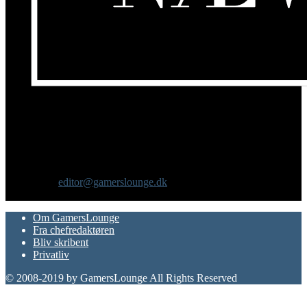
Om os
GamersLounge er et livsstilsmagasin for gamere hvor du finder
nyheder, anmeldelser, artikler, interviews og previews af spil, film,
gadgets og andre emner for dig som er interesseret i moderne kultur.
Vi er selv passionerede gamere med et tårnhøjt ambitionsniveau.
Kontakt os:
editor@gamerslounge.dk
FØLG OS
Om GamersLounge
Fra chefredaktøren
Bliv skribent
Privatliv
© 2008-2019 by GamersLounge All Rights Reserved