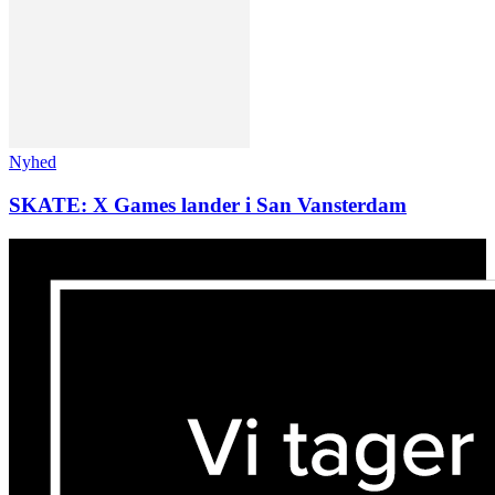
Nyhed
SKATE: X Games lander i San Vansterdam