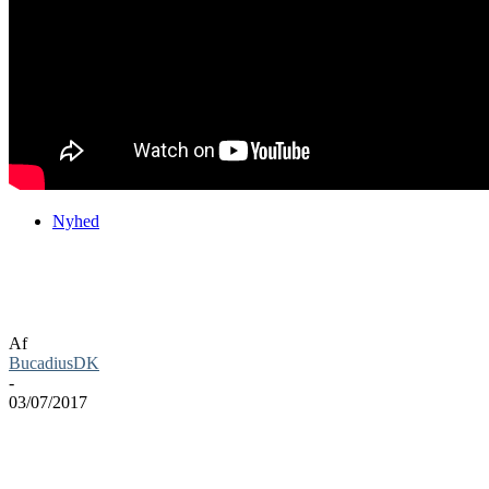
Nyhed
Ys VIII: Lacrimosa of DANA får ny
trailer
Af
BucadiusDK
-
03/07/2017