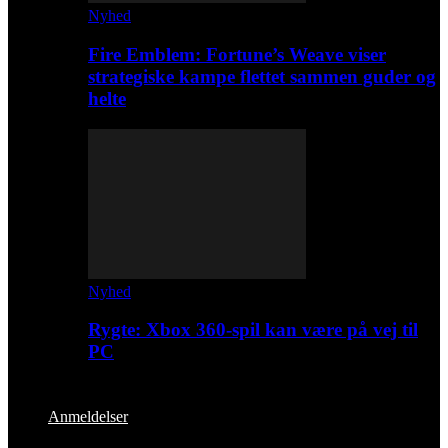
Nyhed
Fire Emblem: Fortune’s Weave viser
strategiske kampe flettet sammen guder og
helte
Nyhed
Rygte: Xbox 360-spil kan være på vej til
PC
Anmeldelser