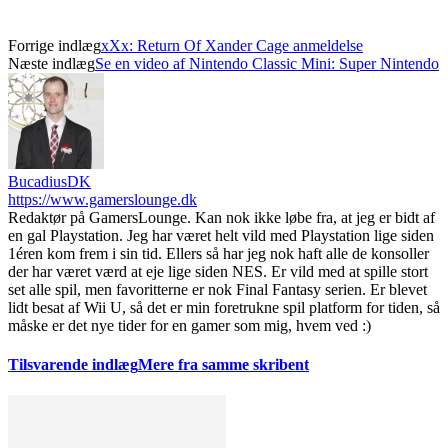
Forrige indlæg
xXx: Return Of Xander Cage anmeldelse
Næste indlæg
Se en video af Nintendo Classic Mini: Super Nintendo
BucadiusDK
https://www.gamerslounge.dk
Redaktør på GamersLounge. Kan nok ikke løbe fra, at jeg er bidt af
en gal Playstation. Jeg har været helt vild med Playstation lige siden
1éren kom frem i sin tid. Ellers så har jeg nok haft alle de konsoller
der har været værd at eje lige siden NES. Er vild med at spille stort
set alle spil, men favoritterne er nok Final Fantasy serien. Er blevet
lidt besat af Wii U, så det er min foretrukne spil platform for tiden, så
måske er det nye tider for en gamer som mig, hvem ved :)
Tilsvarende indlæg
Mere fra samme skribent