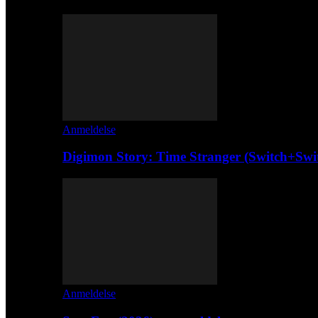
Anmeldelse
Digimon Story: Time Stranger (Switch+Swi
Anmeldelse