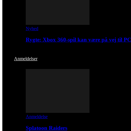
Nyhed
Rygte: Xbox 360-spil kan være på vej til P
Anmeldelser
Anmeldelse
Splatoon Raiders