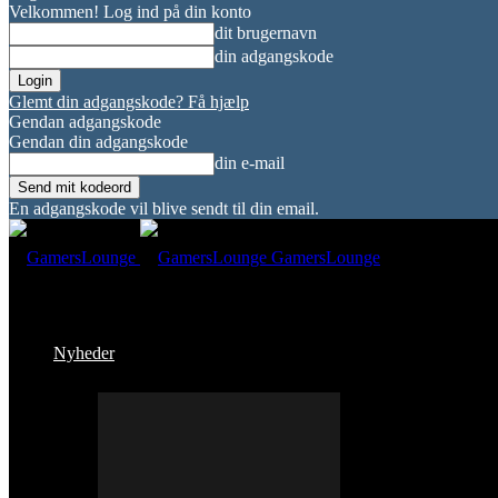
Velkommen! Log ind på din konto
dit brugernavn
din adgangskode
Glemt din adgangskode? Få hjælp
Gendan adgangskode
Gendan din adgangskode
din e-mail
En adgangskode vil blive sendt til din email.
GamersLounge
Nyheder