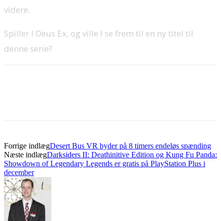
videre.
Spiller I Deus Ex, og ville I se frem til en ny titel til
denne serie?
Forrige indlæg
Desert Bus VR byder på 8 timers endeløs spænding
Næste indlæg
Darksiders II: Deathinitive Edition og Kung Fu Panda:
Showdown of Legendary Legends er gratis på PlayStation Plus i
december