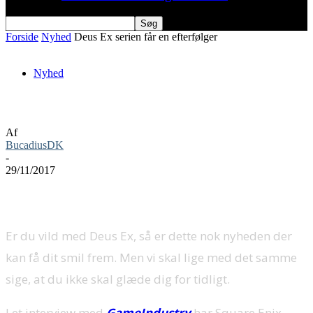
Forside
Nyhed
Deus Ex serien får en efterfølger
Nyhed
Deus Ex serien får en efterfølger
Af
BucadiusDK
-
29/11/2017
Er du vild med Deus Ex, så er dette nok nyheden der
kan få dit smil frem. Men vi skal lige med det samme
sige, at du ikke skal glæde dig for tidligt.
I et interview med
GameIndustry
har Square Enix