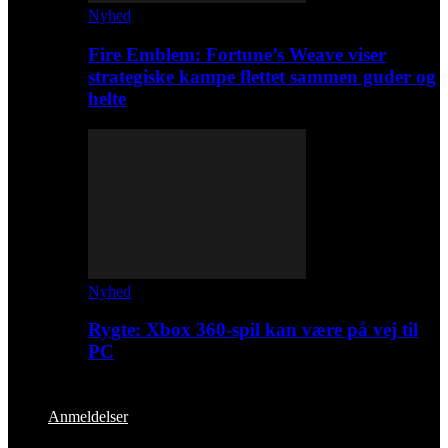
Nyhed
Fire Emblem: Fortune’s Weave viser
strategiske kampe flettet sammen guder og
helte
Nyhed
Rygte: Xbox 360-spil kan være på vej til
PC
Anmeldelser