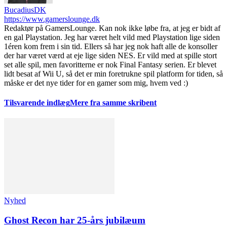
BucadiusDK
https://www.gamerslounge.dk
Redaktør på GamersLounge. Kan nok ikke løbe fra, at jeg er bidt af
en gal Playstation. Jeg har været helt vild med Playstation lige siden
1éren kom frem i sin tid. Ellers så har jeg nok haft alle de konsoller
der har været værd at eje lige siden NES. Er vild med at spille stort
set alle spil, men favoritterne er nok Final Fantasy serien. Er blevet
lidt besat af Wii U, så det er min foretrukne spil platform for tiden, så
måske er det nye tider for en gamer som mig, hvem ved :)
Tilsvarende indlæg
Mere fra samme skribent
Nyhed
Ghost Recon har 25-års jubilæum