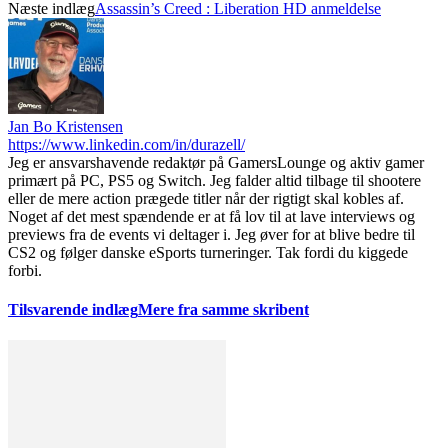
Næste indlæg
Assassin’s Creed : Liberation HD anmeldelse
Jan Bo Kristensen
https://www.linkedin.com/in/durazell/
Jeg er ansvarshavende redaktør på GamersLounge og aktiv gamer
primært på PC, PS5 og Switch. Jeg falder altid tilbage til shootere
eller de mere action prægede titler når der rigtigt skal kobles af.
Noget af det mest spændende er at få lov til at lave interviews og
previews fra de events vi deltager i. Jeg øver for at blive bedre til
CS2 og følger danske eSports turneringer. Tak fordi du kiggede
forbi.
Tilsvarende indlæg
Mere fra samme skribent