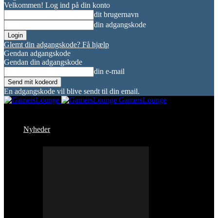
Velkommen! Log ind på din konto
dit brugernavn
din adgangskode
Glemt din adgangskode? Få hjælp
Gendan adgangskode
Gendan din adgangskode
din e-mail
En adgangskode vil blive sendt til din email.
GamersLounge
Nyheder