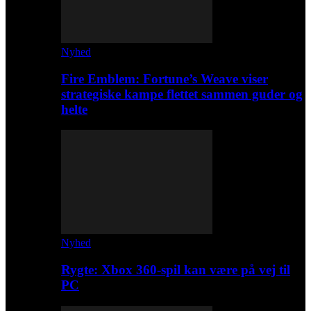
Nyhed
Fire Emblem: Fortune’s Weave viser
strategiske kampe flettet sammen guder og
helte
Nyhed
Rygte: Xbox 360-spil kan være på vej til
PC