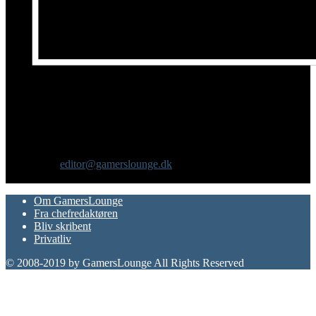
Om os
GamersLounge er et livsstilsmagasin for gamere hvor du finder
nyheder, anmeldelser, artikler, interviews og previews af spil, film,
gadgets og andre emner for dig som er interesseret i moderne kultur.
Vi er selv passionerede gamere med et tårnhøjt ambitionsniveau.
Kontakt os:
editor@gamerslounge.dk
FØLG OS
Om GamersLounge
Fra chefredaktøren
Bliv skribent
Privatliv
© 2008-2019 by GamersLounge All Rights Reserved