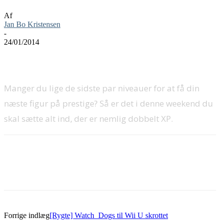
Af
Jan Bo Kristensen
-
24/01/2014
Manger du lige de sidste par niveauer for at få din
næste figur på prestige? Så er det i denne weekend du
skal sætte alt ind, der er nemlig dobbelt XP.
Forrige indlæg
[Rygte] Watch_Dogs til Wii U skrottet