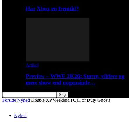
Har Xbox en fremtid?
Artikel
Preview – WWE 2K26: Større, vildere og
mere show end nogensinde…
Forside
Nyhed
Double XP weekend i Call of Duty Ghosts
Nyhed
Double XP weekend i Call of Duty Ghosts