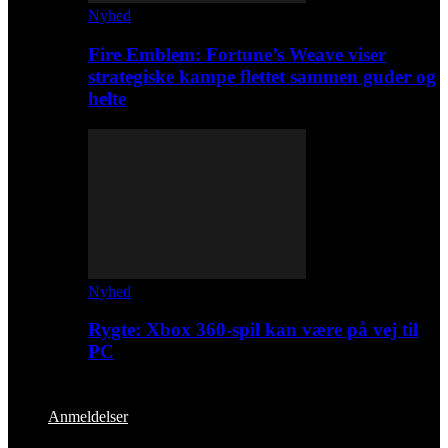
Nyhed
Fire Emblem: Fortune’s Weave viser
strategiske kampe flettet sammen guder og
helte
Nyhed
Rygte: Xbox 360-spil kan være på vej til
PC
Anmeldelser