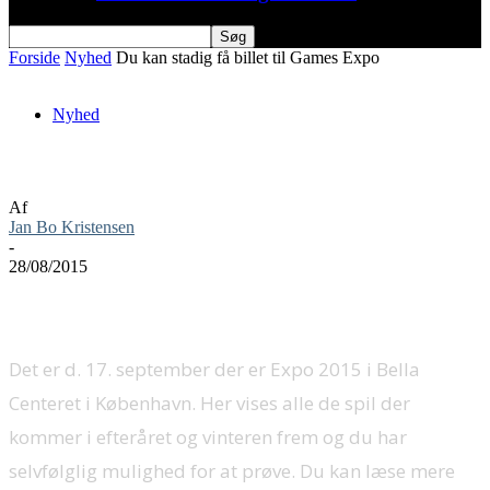
Forside
Nyhed
Du kan stadig få billet til Games Expo
Nyhed
Du kan stadig få billet til Games Expo
Af
Jan Bo Kristensen
-
28/08/2015
Det er d. 17. september der er Expo 2015 i Bella
Centeret i København. Her vises alle de spil der
kommer i efteråret og vinteren frem og du har
selvfølglig mulighed for at prøve. Du kan læse mere