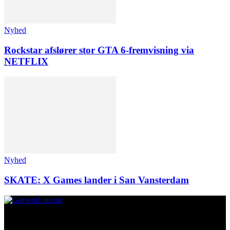
Nyhed
Rockstar afslører stor GTA 6-fremvisning via
NETFLIX
Nyhed
SKATE: X Games lander i San Vansterdam
Om os
GamersLounge er et livsstilsmagasin for gamere hvor du finder
nyheder, anmeldelser, artikler, interviews og previews af spil, film,