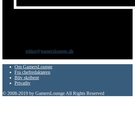
Om os
GamersLounge er et livsstilsmagasin for gamere hvor du finder
nyheder, anmeldelser, artikler, interviews og previews af spil, film,
gadgets og andre emner for dig som er interesseret i moderne kultur.
Vi er selv passionerede gamere med et tårnhøjt ambitionsniveau.
Kontakt os:
editor@gamerslounge.dk
FØLG OS
Om GamersLounge
Fra chefredaktøren
Bliv skribent
Privatliv
© 2008-2019 by GamersLounge All Rights Reserved