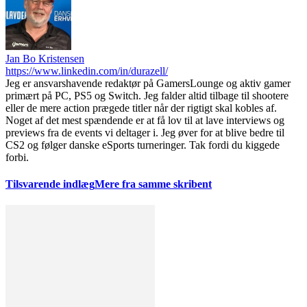
Jan Bo Kristensen
https://www.linkedin.com/in/durazell/
Jeg er ansvarshavende redaktør på GamersLounge og aktiv gamer
primært på PC, PS5 og Switch. Jeg falder altid tilbage til shootere
eller de mere action prægede titler når der rigtigt skal kobles af.
Noget af det mest spændende er at få lov til at lave interviews og
previews fra de events vi deltager i. Jeg øver for at blive bedre til
CS2 og følger danske eSports turneringer. Tak fordi du kiggede
forbi.
Tilsvarende indlæg
Mere fra samme skribent