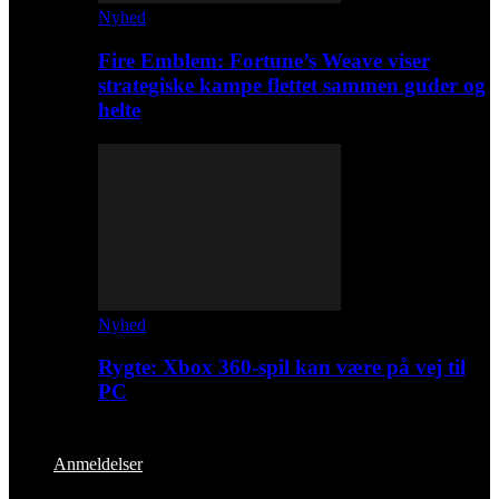
Nyhed
Fire Emblem: Fortune’s Weave viser
strategiske kampe flettet sammen guder og
helte
Nyhed
Rygte: Xbox 360-spil kan være på vej til
PC
Anmeldelser