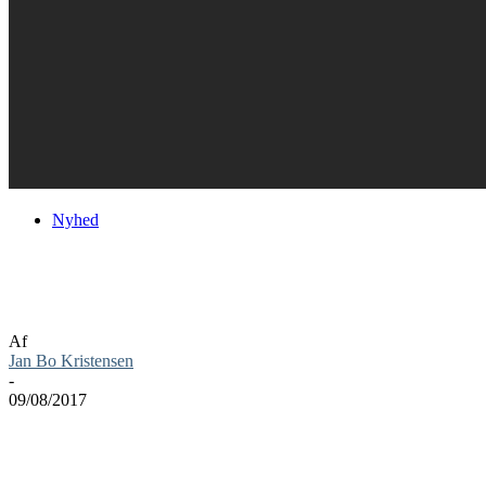
Nyhed
For Honor gratis at spille 10. til 13.
august
Af
Jan Bo Kristensen
-
09/08/2017