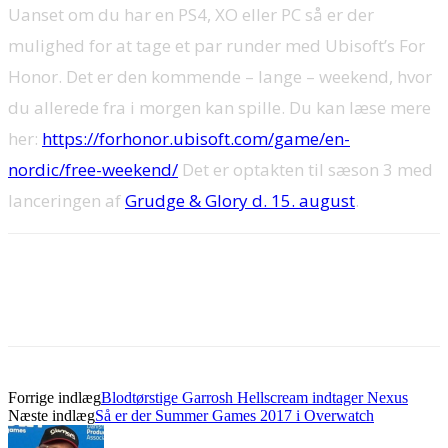
Uanset om du har en PS4, XO eller PC så er der
mulighed for at tage et par runder med Ubisoft’s For
Honor. Det er den kommende – lange – weekend, hvor
du allerede fra i morgen kan spille. Du kan læse mere
her:
https://forhonor.ubisoft.com/game/en-
nordic/free-weekend/
Det er optakten til sæson 3 med
lanceringen af
Grudge & Glory d. 15. august
.
Forrige indlæg
Blodtørstige Garrosh Hellscream indtager Nexus
Næste indlæg
Så er der Summer Games 2017 i Overwatch