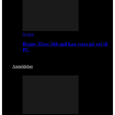
Nyhed
Rygte: Xbox 360-spil kan være på vej til
PC
Anmeldelser