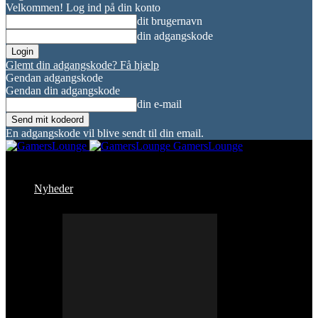
Velkommen! Log ind på din konto
dit brugernavn
din adgangskode
Glemt din adgangskode? Få hjælp
Gendan adgangskode
Gendan din adgangskode
din e-mail
En adgangskode vil blive sendt til din email.
GamersLounge
Nyheder