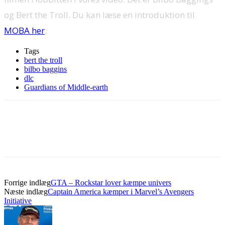
og Bert the Troll. Du kan læse en introduktion til
MOBA her
.
Tags
bert the troll
bilbo baggins
dlc
Guardians of Middle-earth
Forrige indlæg
GTA – Rockstar lover kæmpe univers
Næste indlæg
Captain America kæmper i Marvel’s Avengers
Initiative