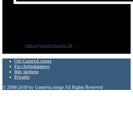
Om os
GamersLounge er et livsstilsmagasin for gamere hvor du finder
nyheder, anmeldelser, artikler, interviews og previews af spil, film,
gadgets og andre emner for dig som er interesseret i moderne kultur.
Vi er selv passionerede gamere med et tårnhøjt ambitionsniveau.
Kontakt os:
editor@gamerslounge.dk
FØLG OS
Om GamersLounge
Fra chefredaktøren
Bliv skribent
Privatliv
© 2008-2019 by GamersLounge All Rights Reserved