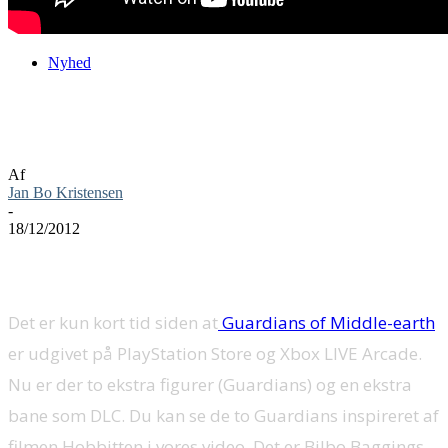
Nyhed
Guardians of Middle-earth Bilbo og Bert
DLC figurer
Af
Jan Bo Kristensen
-
18/12/2012
Det er kun kort tid siden at
Guardians of Middle-earth
er udgivet på PlayStation Store og Xbox LIVE Arcade.
Nu er der to ekstra figurer (Guardians) og en ekstra
bane som DLC. Du kan se de to Guardians inspireret af
filmen Hobbitten i vores video. Det er Bilbo Baggings