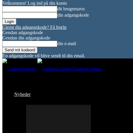
Velkommen! Log ind på din konto
dit brugernavn
din adgangskode
Glemt din adgangskode? Få hjælp
Gendan adgangskode
Gendan din adgangskode
din e-mail
En adgangskode vil blive sendt til din email.
GamersLounge
Nyheder