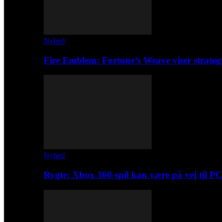
Nyhed
Fire Emblem: Fortune’s Weave viser strateg
Nyhed
Rygte: Xbox 360-spil kan være på vej til P