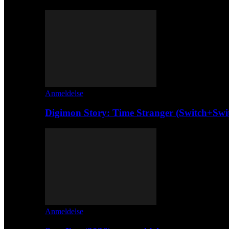
Anmeldelse
Digimon Story: Time Stranger (Switch+Swi
Anmeldelse