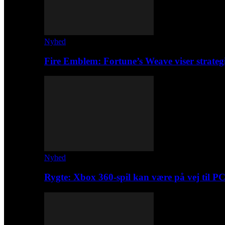
Nyhed
Fire Emblem: Fortune’s Weave viser strateg
Nyhed
Rygte: Xbox 360-spil kan være på vej til P