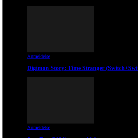
Anmeldelse
Digimon Story: Time Stranger (Switch+Swi
Anmeldelse