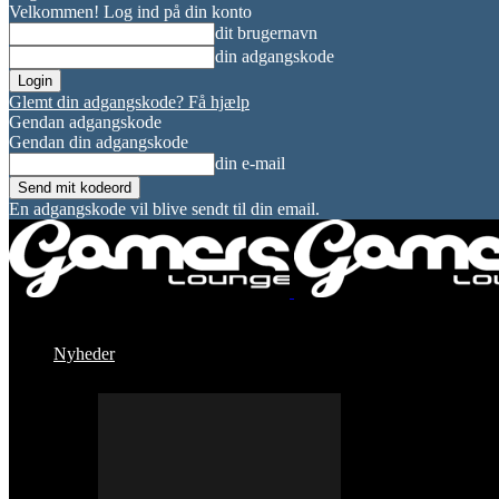
Velkommen! Log ind på din konto
dit brugernavn
din adgangskode
Glemt din adgangskode? Få hjælp
Gendan adgangskode
Gendan din adgangskode
din e-mail
En adgangskode vil blive sendt til din email.
Nyheder