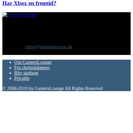
Har Xbox en fremtid?
Om os
GamersLounge er et livsstilsmagasin for gamere hvor du finder
nyheder, anmeldelser, artikler, interviews og previews af spil, film,
gadgets og andre emner for dig som er interesseret i moderne kultur.
Vi er selv passionerede gamere med et tårnhøjt ambitionsniveau.
Kontakt os:
editor@gamerslounge.dk
FØLG OS
Om GamersLounge
Fra chefredaktøren
Bliv skribent
Privatliv
© 2008-2019 by GamersLounge All Rights Reserved