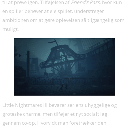
til at prøve igen. Tilføjelsen af
Friend’s Pass
, hvor kun
én spiller behøver at eje spillet, understreger
ambitionen om at gøre oplevelsen så tilgængelig som
muligt.
Little Nightmares III bevarer seriens uhyggelige og
groteske charme, men tilføjer et nyt socialt lag
gennem co-op. Hvorvidt man foretrækker den