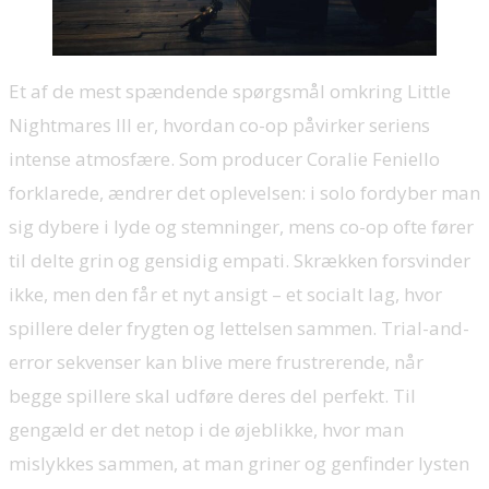
Et af de mest spændende spørgsmål omkring Little
Nightmares III er, hvordan co-op påvirker seriens
intense atmosfære. Som producer Coralie Feniello
forklarede, ændrer det oplevelsen: i solo fordyber man
sig dybere i lyde og stemninger, mens co-op ofte fører
til delte grin og gensidig empati. Skrækken forsvinder
ikke, men den får et nyt ansigt – et socialt lag, hvor
spillere deler frygten og lettelsen sammen. Trial-and-
error sekvenser kan blive mere frustrerende, når
begge spillere skal udføre deres del perfekt. Til
gengæld er det netop i de øjeblikke, hvor man
mislykkes sammen, at man griner og genfinder lysten