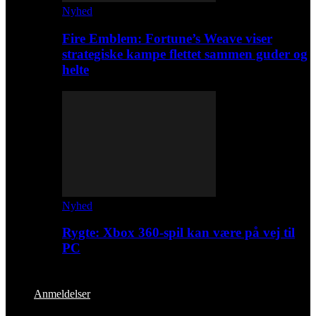
Nyhed
Fire Emblem: Fortune’s Weave viser
strategiske kampe flettet sammen guder og
helte
Nyhed
Rygte: Xbox 360-spil kan være på vej til
PC
Anmeldelser