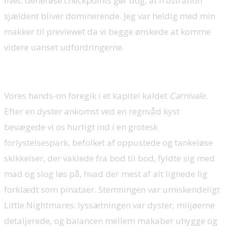
livet. Generøse checkpoints gør dog, at frustration
sjældent bliver dominerende. Jeg var heldig med min
makker til previewet da vi begge ønskede at komme
videre uanset udfordringerne.
Vores hands-on foregik i et kapitel kaldet
Carnivale
.
Efter en dyster ankomst ved en regnvåd kyst
bevægede vi os hurtigt ind i en grotesk
forlystelsespark, befolket af oppustede og tankeløse
skikkelser, der vaklede fra bod til bod, fyldte sig med
mad og slog løs på, hvad der mest af alt lignede lig
forklædt som pinataer. Stemningen var umiskendeligt
Little Nightmares: lyssætningen var dyster, miljøerne
detaljerede, og balancen mellem makaber uhygge og