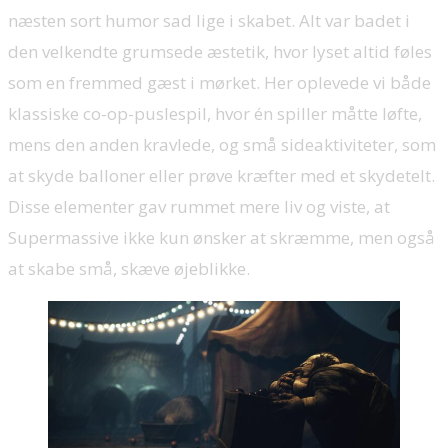
næsten sort humor sad lige i skabet. Alt var badet i
den velkendte grumsede æstetik, hvor lyset altid føles
som en fremmed gæst i mørket. Her oplevede vi både
klassiske co-op-puslespil, hvor én spiller måtte løfte,
mens den anden kravlede, og små sideaktiviteter, som
at skyde balloner eller prøve kræfter med et skydetelt.
Disse elementer gav rummet mere liv og viste, at
Supermassive ikke kun ønsker at skræmme, men også
at skabe små, skæve øjeblikke.