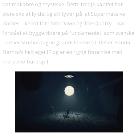
det makabre og mystiske. Dette tredje kapitel har
store sko at fylde, og alt tyder på, at Supermassive
Games – kendt for Until Dawn og The Quarry – har
forstået at bygge videre på fundamentet, som svenske
Tarsier Studios lagde grundstenene til. Det er Bandai
Namco’s helt eget IP og er en rigtig franchise med
mere end bare spil.