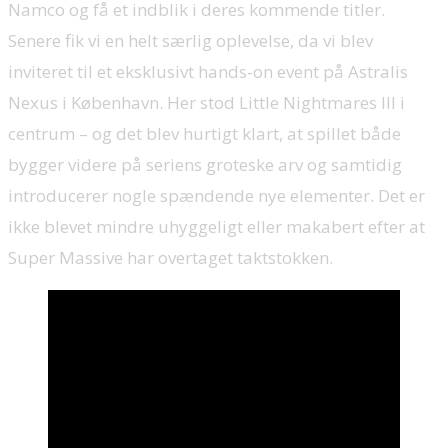
Namco og få et indblik i deres kommende titler.
Senere fik vi en helt særlig oplevelse, da vi blev
inviteret til et eksklusivt hands-on event på Astralis
Nexus i København. Her stod Little Nightmares III i
centrum – og det blev hurtigt klart, at spillet både
bygger videre på seriens groteske arv og samtidig
introducerer nogle spændende nye elementer. Det er
ikke blevet mindre uhyggeligt eller makabert efter at
Super Massive har overtaget taktstokken.