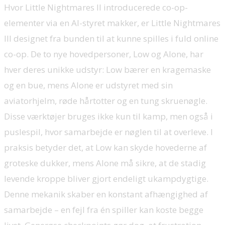
Hvor Little Nightmares II introducerede co-op-
elementer via en AI-styret makker, er Little Nightmares
III designet fra bunden til at kunne spilles i fuld online
co-op. De to nye hovedpersoner, Low og Alone, har
hver deres unikke udstyr: Low bærer en kragemaske
og en bue, mens Alone er udstyret med sin
aviatorhjelm, røde hårtotter og en tung skruenøgle.
Disse værktøjer bruges ikke kun til kamp, men også i
puslespil, hvor samarbejde er nøglen til at overleve. I
praksis betyder det, at Low kan skyde hovederne af
groteske dukker, mens Alone må sikre, at de stadig
levende kroppe bliver gjort endeligt ukampdygtige.
Denne mekanik skaber en konstant afhængighed af
samarbejde – en fejl fra én spiller kan koste begge