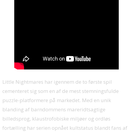
Little Nightmares har igennem de to første spil
cementeret sig som en af de mest stemningsfulde
puzzle-platformere på markedet. Med en unik
blanding af barndommens mareridtsagtige
billedsprog, klaustrofobiske miljøer og ordløs
fortælling har serien opnået kultstatus blandt fans af