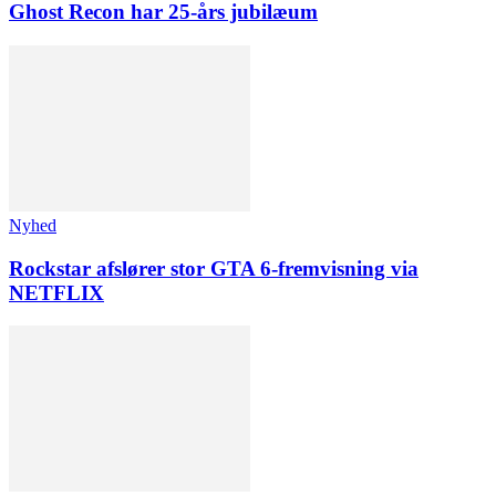
Ghost Recon har 25-års jubilæum
Nyhed
Rockstar afslører stor GTA 6-fremvisning via
NETFLIX