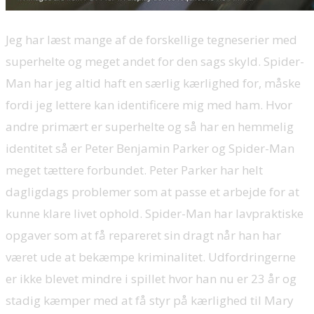
Jeg har læst mange af de forskellige tegneserier med
superhelte og meget andet for den sags skyld. Spider-
Man har jeg altid haft en særlig kærlighed for, måske
fordi jeg lettere kan identificere mig med ham. Hvor
andre primært er superhelte og så har en hemmelig
identitet så er Peter Benjamin Parker og Spider-Man
meget tættere forbundet. Peter Parker har helt
dagligdags problemer som at passe et arbejde for at
kunne klare livet ophold. Spider-Man har lavpraktiske
opgaver som at få repareret sin dragt når han har
været ude at bekæmpe kriminalitet. Udfordringerne
er ikke blevet mindre i spillet hvor han nu er 23 år og
stadig kæmper med at få styr på kærlighed til Mary