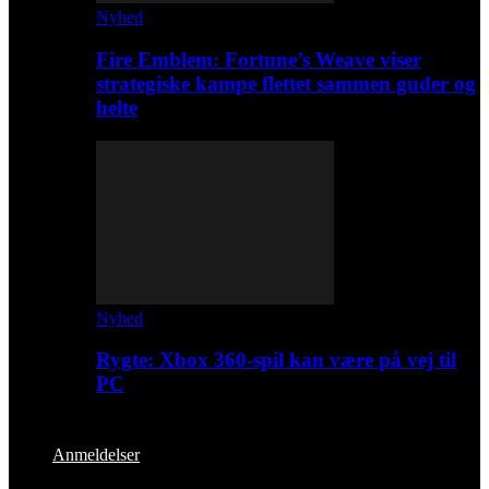
Nyhed
Fire Emblem: Fortune’s Weave viser
strategiske kampe flettet sammen guder og
helte
Nyhed
Rygte: Xbox 360-spil kan være på vej til
PC
Anmeldelser