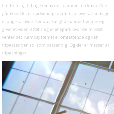
lidt frem og tilbage mens du spammer en knap. Den
går ikke. Det er nødvendigt at du bl.a. øver at undvige
et angreb, hvorefter du skal glide under fjenden og
giver et velanrettet slag eller spark hvor de mindst
venter det. Kampsystemet er omfattende og kan
tilpasses den stil som passer dig. Og der er masser at
tilpasninger.