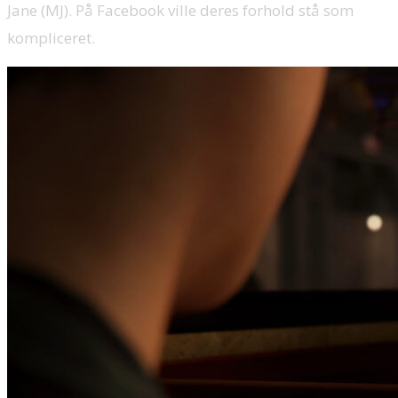
Jane (MJ). På Facebook ville deres forhold stå som
kompliceret.