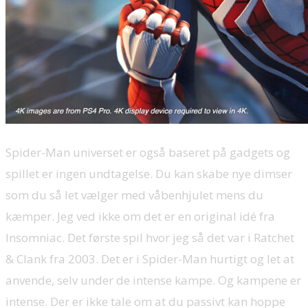
Spider-Man universet er også baseret på gadgets og
spillet er ingen undtagelse. Du kan skabe nye dimser
som du så let vælger med våbenhjulet mens du
kæmper. Jeg ved ikke om det er en original idé fra
Insomniac. Det første spil hvor jeg så det var i Ratchet
& Clank fra 2003. Det er i Spider-Man hurtigt og let at
anvende, selv under de intense kampe. Og kampene er
intense. Der er ikke tale om at du passivt kan hoppe