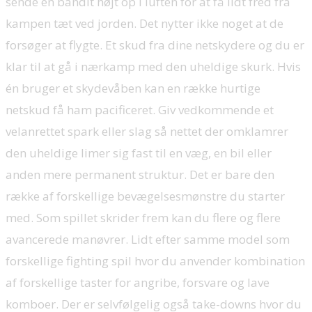
sende en bandit højt op i luften for at få lidt fred fra
kampen tæt ved jorden. Det nytter ikke noget at de
forsøger at flygte. Et skud fra dine netskydere og du er
klar til at gå i nærkamp med den uheldige skurk. Hvis
én bruger et skydevåben kan en række hurtige
netskud få ham pacificeret. Giv vedkommende et
velanrettet spark eller slag så nettet der omklamrer
den uheldige limer sig fast til en væg, en bil eller
anden mere permanent struktur. Det er bare den
række af forskellige bevægelsesmønstre du starter
med. Som spillet skrider frem kan du flere og flere
avancerede manøvrer. Lidt efter samme model som
forskellige fighting spil hvor du anvender kombination
af forskellige taster for angribe, forsvare og lave
komboer. Der er selvfølgelig også take-downs hvor du