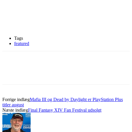
Tags
featured
Forrige indlæg
Mafia III og Dead by Daylight er PlayStation Plus
titler august
Næste indlæg
Final Fantasy XIV Fan Festival udsolgt