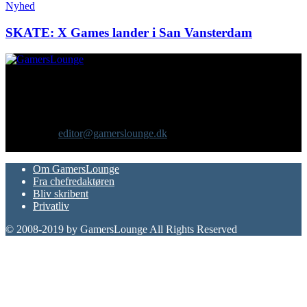
Nyhed
SKATE: X Games lander i San Vansterdam
Om os
GamersLounge er et livsstilsmagasin for gamere hvor du finder
nyheder, anmeldelser, artikler, interviews og previews af spil, film,
gadgets og andre emner for dig som er interesseret i moderne kultur.
Vi er selv passionerede gamere med et tårnhøjt ambitionsniveau.
Kontakt os:
editor@gamerslounge.dk
FØLG OS
Om GamersLounge
Fra chefredaktøren
Bliv skribent
Privatliv
© 2008-2019 by GamersLounge All Rights Reserved