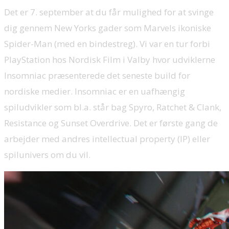
Det er 7. september at du får mulighed for at svinge
dig gennem New Yorks gader som Marvels ikoniske
Spider-Man (med en bindestreg). Vi var en tur forbi
PlayStation hos Nordisk Film i Valby hvor udviklerne
Insomniac præsenterede det seneste build for
nordiske medier. Insomniac er en uafhængig
spiludvikler som bl.a. står bag Spyro, Ratchet & Clank,
Resistance og Sunset Overdrive. Det er første gang de
arbejder med andres intellectual property (IP) eller
spilunivers om du vil.