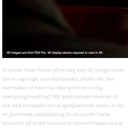
Vi møder Peter Parker på en dag som så mange andre.
Der er regninger som skal betales, aftaler der skal
overholdes så hvem har ikke lyst til en hurtig
overspringshandling? Når politiradioen kommer til
live med en rapport om et igangværende røveri, er det
en glimrende undskyldning for at smutte i helte
kostumet. Så er det bare om at opleve friheden ved at