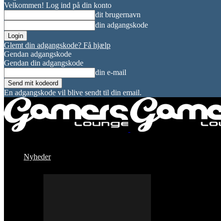
Velkommen! Log ind på din konto
dit brugernavn
din adgangskode
Glemt din adgangskode? Få hjælp
Gendan adgangskode
Gendan din adgangskode
din e-mail
En adgangskode vil blive sendt til din email.
Nyheder