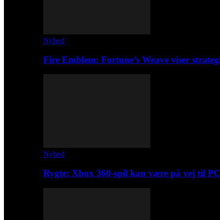
Nyhed
Fire Emblem: Fortune’s Weave viser strateg
Nyhed
Rygte: Xbox 360-spil kan være på vej til P