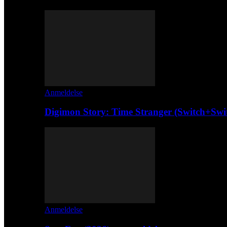
Anmeldelse
Digimon Story: Time Stranger (Switch+Swi
Anmeldelse