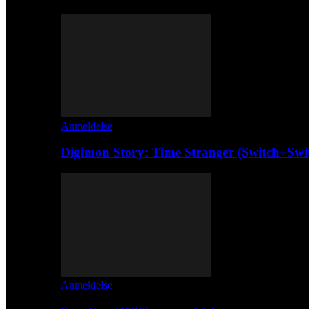
Anmeldelse
Digimon Story: Time Stranger (Switch+Swi
Anmeldelse