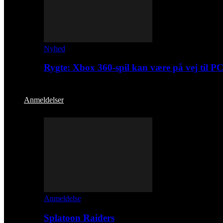
Nyhed
Rygte: Xbox 360-spil kan være på vej til P
Anmeldelser
Anmeldelse
Splatoon Raiders