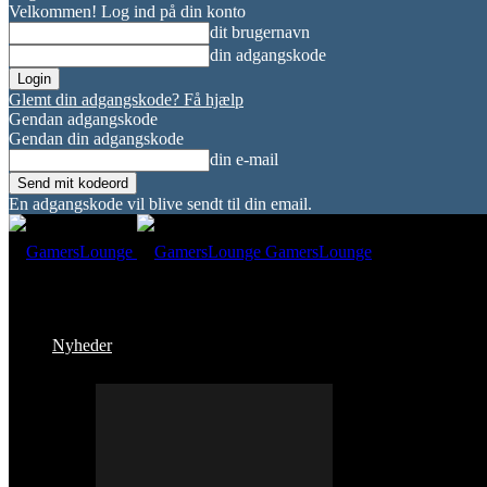
Velkommen! Log ind på din konto
dit brugernavn
din adgangskode
Glemt din adgangskode? Få hjælp
Gendan adgangskode
Gendan din adgangskode
din e-mail
En adgangskode vil blive sendt til din email.
GamersLounge
Nyheder