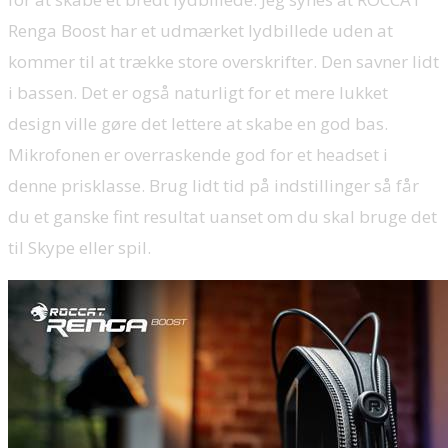
Renga Boost har et udmærket lydbillede uden at
kommer til at trække store overskrifter. Den savner lidt
i bassen. Det er også naturligt for et mere lukket
design ville gøre det lettere at skabe en god bas.
Mikrofonen er overraskende god for et headset i
denne prisklasse. Brug lidt tid på indstillinger så får
du et ganske fint resultat uanset om du skal bruge det
til Skype eller spil.