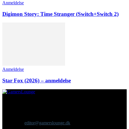
Anmeldelse
Digimon Story: Time Stranger (Switch+Switch 2)
Anmeldelse
Star Fox (2026) – anmeldelse
Om os
GamersLounge er et livsstilsmagasin for gamere hvor du finder
nyheder, anmeldelser, artikler, interviews og previews af spil, film,
gadgets og andre emner for dig som er interesseret i moderne kultur.
Vi er selv passionerede gamere med et tårnhøjt ambitionsniveau.
Kontakt os:
editor@gamerslounge.dk
FØLG OS