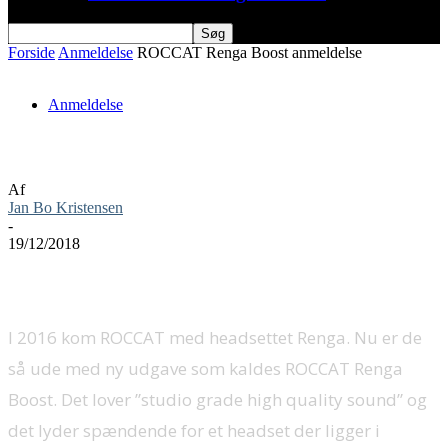
Forside
Anmeldelse
ROCCAT Renga Boost anmeldelse
Anmeldelse
ROCCAT Renga Boost anmeldelse
Af
Jan Bo Kristensen
-
19/12/2018
I 2016 kom ROCCAT med headsettet Renga. Nu er de
så ude med ny udgave som kaldes ROCCAT Renga
Boost. Det lover ”studio grade high quality sound” og
det lyder spændende for et headset der ligger i