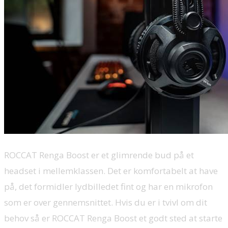
ROCCAT Renga Boost er et glimrende bud på et
headset i mellemklassen. Det er komfortabelt at have
på, det formidler lydbilledet fint og har en mikrofon
som er over gennemsnittet. Hvis du er i tvivl om dit
behov så er ROCCAT Renga Boost et godt sted at starte