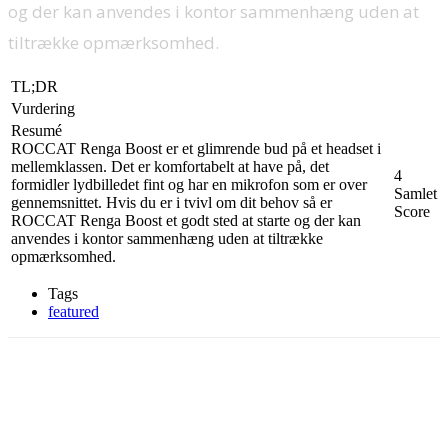
og der kan anvendes i kontor sammenhæng uden at
tiltrække opmærksomhed.
TL;DR
Vurdering
Resumé
ROCCAT Renga Boost er et glimrende bud på et headset i
mellemklassen. Det er komfortabelt at have på, det
4
formidler lydbilledet fint og har en mikrofon som er over
Samlet
gennemsnittet. Hvis du er i tvivl om dit behov så er
Score
ROCCAT Renga Boost et godt sted at starte og der kan
anvendes i kontor sammenhæng uden at tiltrække
opmærksomhed.
Tags
featured