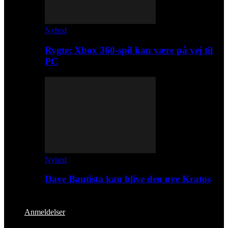
Nyhed
Rygte: Xbox 360-spil kan være på vej til
PC
Nyhed
Dave Bautista kan blive den nye Kratos
Anmeldelser