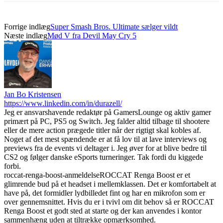
Forrige indlæg
Super Smash Bros. Ultimate sælger vildt
Næste indlæg
Mød V fra Devil May Cry 5
Jan Bo Kristensen
https://www.linkedin.com/in/durazell/
Jeg er ansvarshavende redaktør på GamersLounge og aktiv gamer
primært på PC, PS5 og Switch. Jeg falder altid tilbage til shootere
eller de mere action prægede titler når der rigtigt skal kobles af.
Noget af det mest spændende er at få lov til at lave interviews og
previews fra de events vi deltager i. Jeg øver for at blive bedre til
CS2 og følger danske eSports turneringer. Tak fordi du kiggede
forbi.
roccat-renga-boost-anmeldelse
ROCCAT Renga Boost er et
glimrende bud på et headset i mellemklassen. Det er komfortabelt at
have på, det formidler lydbilledet fint og har en mikrofon som er
over gennemsnittet. Hvis du er i tvivl om dit behov så er ROCCAT
Renga Boost et godt sted at starte og der kan anvendes i kontor
sammenhæng uden at tiltrække opmærksomhed.