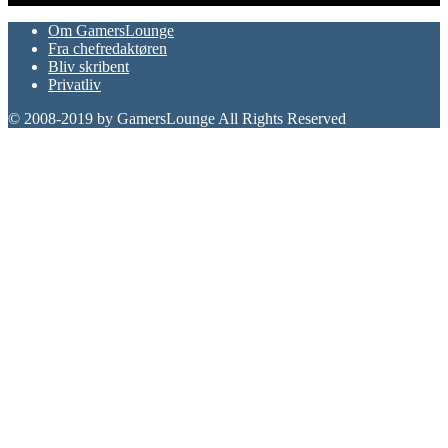
Om GamersLounge
Fra chefredaktøren
Bliv skribent
Privatliv
© 2008-2019 by GamersLounge All Rights Reserved