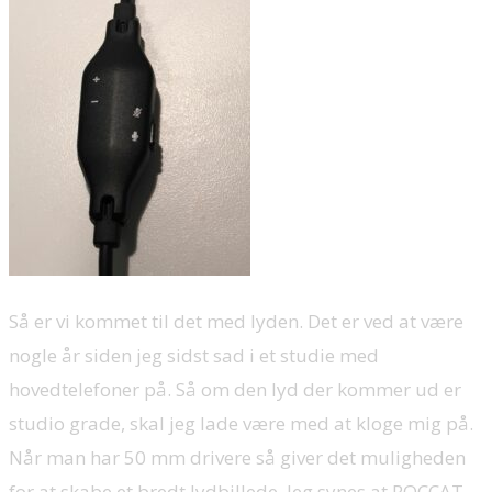
Så er vi kommet til det med lyden. Det er ved at være
nogle år siden jeg sidst sad i et studie med
hovedtelefoner på. Så om den lyd der kommer ud er
studio grade, skal jeg lade være med at kloge mig på.
Når man har 50 mm drivere så giver det muligheden
for at skabe et bredt lydbillede. Jeg synes at ROCCAT