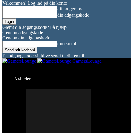
Velkommen! Log ind på din konto
dit brugernavn
din adgangskode
Glemt din adgangskode? Få hjælp
Gendan adgangskode
Gendan din adgangskode
din e-mail
En adgangskode vil blive sendt til din email.
GamersLounge
Nyheder