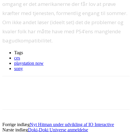
omgang er det amerikanerne der får lov at prøve
kræfter med tjenesten, formentlig engang til sommer.
Om ikke andet løser (ideelt set) det de problemer og
kvaler folk har måtte have med PS4’ens manglende
bagudkompatibilitet.
Tags
ces
playstation now
sony
Forrige indlæg
Nyt Hitman under udvikling af IO Interactive
Næste indlæg
Doki-Doki Universe anmeldelse