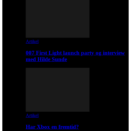
Artikel
007 First Light launch party og interview
med Hilde Sunde
Artikel
Har Xbox en fremtid?