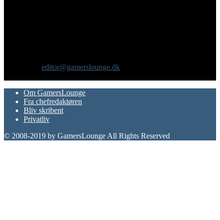
Om os
GamersLounge er et livsstilsmagasin for gamere hvor du finder
nyheder, anmeldelser, artikler, interviews og previews af spil, film,
gadgets og andre emner for dig som er interesseret i moderne kultur.
Vi er selv passionerede gamere med et tårnhøjt ambitionsniveau.
Kontakt os:
editor@gamerslounge.dk
FØLG OS
Om GamersLounge
Fra chefredaktøren
Bliv skribent
Privatliv
© 2008-2019 by GamersLounge All Rights Reserved