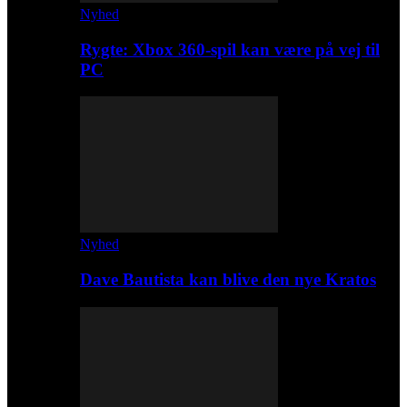
Nyhed
Rygte: Xbox 360-spil kan være på vej til
PC
Nyhed
Dave Bautista kan blive den nye Kratos