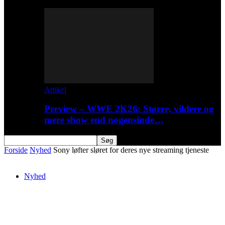
Artikel
Preview – WWE 2K26: Større, vildere og
mere show end nogensinde…
Forside
Nyhed
Sony løfter sløret for deres nye streaming tjeneste
Nyhed
Sony løfter sløret for deres nye streaming
tjeneste