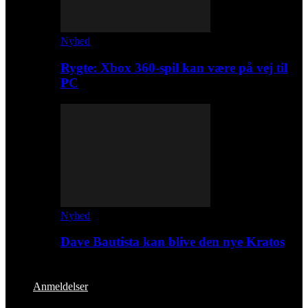
Nyhed
Rygte: Xbox 360-spil kan være på vej til
PC
Nyhed
Dave Bautista kan blive den nye Kratos
Anmeldelser