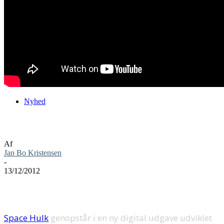
Nyhed
Space Hulk genopstår digitalt
Af
Jan Bo Kristensen
-
13/12/2012
Space Hulk
genopstår i en ny digital udgave udviklet