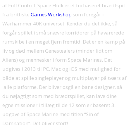
af Full Control. Space Hulk er et turbaseret brædtspil
fra brittiske
Games Workshop
som foregår i
Warhammer 40K universet. Kender du det ikke, så
forgår spillet i små snævre korridorer på havarerede
rumskibe i en meget fjern fremtid. Det er en kamp på
liv og død mellem Genestealers (minder lidt om
Aliens) og mennesker i form Space Marines. Det
udgives i 2013 til PC, Mac og iOS med mulighed for
både at spille singleplayer og multiplayer på tværs af
alle platforme. Der bliver osgå en bane designer, så
du nøjagtigt som med brædtspillet, kan lave dine
egne missioner i tillæg til de 12 som er baseret 3.
udgave af Space Marine med titlen “Sin of
Damnation”. Det bliver stort!