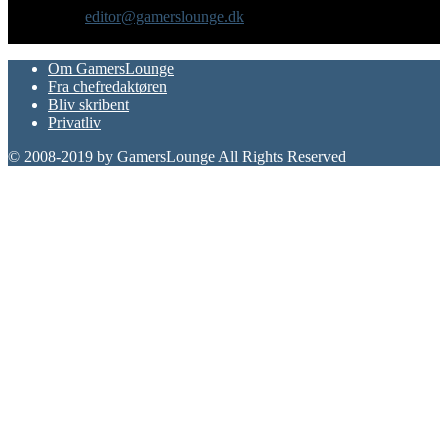
Kontakt os:
editor@gamerslounge.dk
FØLG OS
Om GamersLounge
Fra chefredaktøren
Bliv skribent
Privatliv
© 2008-2019 by GamersLounge All Rights Reserved