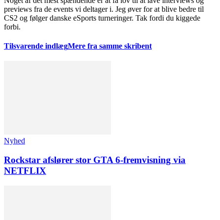
Noget af det mest spændende er at få lov til at lave interviews og
previews fra de events vi deltager i. Jeg øver for at blive bedre til
CS2 og følger danske eSports turneringer. Tak fordi du kiggede
forbi.
Tilsvarende indlæg
Mere fra samme skribent
Nyhed
Rockstar afslører stor GTA 6-fremvisning via
NETFLIX