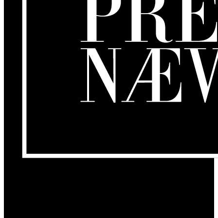
Om os
GamersLounge er et livsstilsmagasin for gamere hvor du finder
nyheder, anmeldelser, artikler, interviews og previews af spil, film,
gadgets og andre emner for dig som er interesseret i moderne kultur.
Vi er selv passionerede gamere med et tårnhøjt ambitionsniveau.