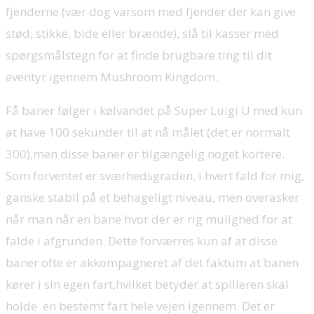
fjenderne (vær dog varsom med fjender der kan give
stød, stikke, bide eller brænde), slå til kasser med
spørgsmålstegn for at finde brugbare ting til dit
eventyr igennem Mushroom Kingdom.
Få baner følger i kølvandet på Super Luigi U med kun
at have 100 sekunder til at nå målet (det er normalt
300),men disse baner er tilgængelig noget kortere.
Som forventet er sværhedsgraden, i hvert fald for mig,
ganske stabil på et behageligt niveau, men overasker
når man når en bane hvor der er rig mulighed for at
falde i afgrunden. Dette forværres kun af at disse
baner ofte er akkompagneret af det faktum at banen
kører i sin egen fart,hvilket betyder at spilleren skal
holde en bestemt fart hele vejen igennem. Det er