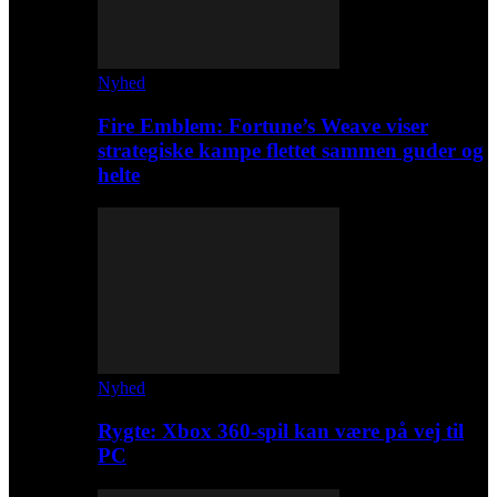
Nyhed
Fire Emblem: Fortune’s Weave viser
strategiske kampe flettet sammen guder og
helte
Nyhed
Rygte: Xbox 360-spil kan være på vej til
PC