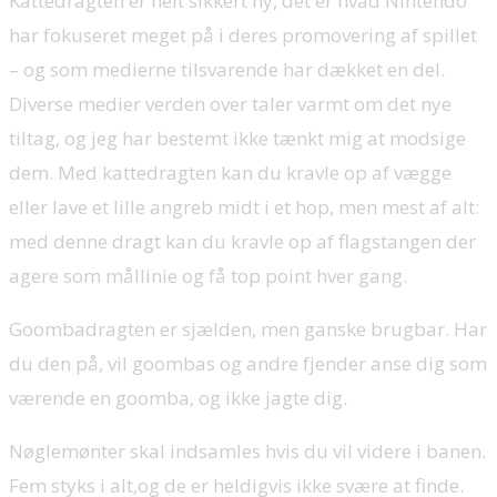
Kattedragten er helt sikkert ny, det er hvad Nintendo
har fokuseret meget på i deres promovering af spillet
– og som medierne tilsvarende har dækket en del.
Diverse medier verden over taler varmt om det nye
tiltag, og jeg har bestemt ikke tænkt mig at modsige
dem. Med kattedragten kan du kravle op af vægge
eller lave et lille angreb midt i et hop, men mest af alt:
med denne dragt kan du kravle op af flagstangen der
agere som mållinie og få top point hver gang.
Goombadragten er sjælden, men ganske brugbar. Har
du den på, vil goombas og andre fjender anse dig som
værende en goomba, og ikke jagte dig.
Nøglemønter skal indsamles hvis du vil videre i banen.
Fem styks i alt,og de er heldigvis ikke svære at finde.