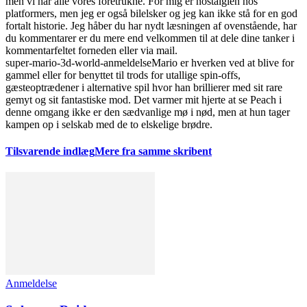
men vi har alle vores foretrukne. For mig er nostalgien hos
platformers, men jeg er også bilelsker og jeg kan ikke stå for en god
fortalt historie. Jeg håber du har nydt læsningen af ovenstående, har
du kommentarer er du mere end velkommen til at dele dine tanker i
kommentarfeltet forneden eller via mail.
super-mario-3d-world-anmeldelse
Mario er hverken ved at blive for
gammel eller for benyttet til trods for utallige spin-offs,
gæsteoptrædener i alternative spil hvor han brillierer med sit rare
gemyt og sit fantastiske mod. Det varmer mit hjerte at se Peach i
denne omgang ikke er den sædvanlige mø i nød, men at hun tager
kampen op i selskab med de to elskelige brødre.
Tilsvarende indlæg
Mere fra samme skribent
Anmeldelse