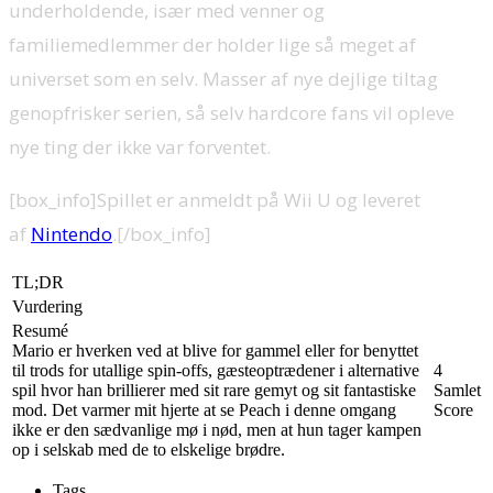
underholdende, især med venner og
familiemedlemmer der holder lige så meget af
universet som en selv. Masser af nye dejlige tiltag
genopfrisker serien, så selv hardcore fans vil opleve
nye ting der ikke var forventet.
[box_info]Spillet er anmeldt på Wii U og leveret
af
Nintendo
.[/box_info]
TL;DR
Vurdering
Resumé
Mario er hverken ved at blive for gammel eller for benyttet
til trods for utallige spin-offs, gæsteoptrædener i alternative
4
spil hvor han brillierer med sit rare gemyt og sit fantastiske
Samlet
mod. Det varmer mit hjerte at se Peach i denne omgang
Score
ikke er den sædvanlige mø i nød, men at hun tager kampen
op i selskab med de to elskelige brødre.
Tags