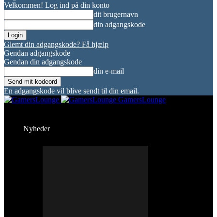
Velkommen! Log ind på din konto
dit brugernavn
din adgangskode
Glemt din adgangskode? Få hjælp
Gendan adgangskode
Gendan din adgangskode
din e-mail
En adgangskode vil blive sendt til din email.
GamersLounge
Nyheder