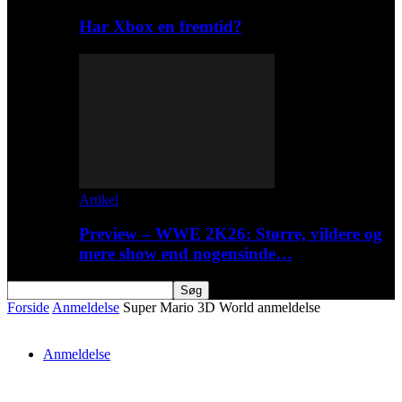
Har Xbox en fremtid?
Artikel
Preview – WWE 2K26: Større, vildere og
mere show end nogensinde…
Forside
Anmeldelse
Super Mario 3D World anmeldelse
Anmeldelse
Super Mario 3D World anmeldelse