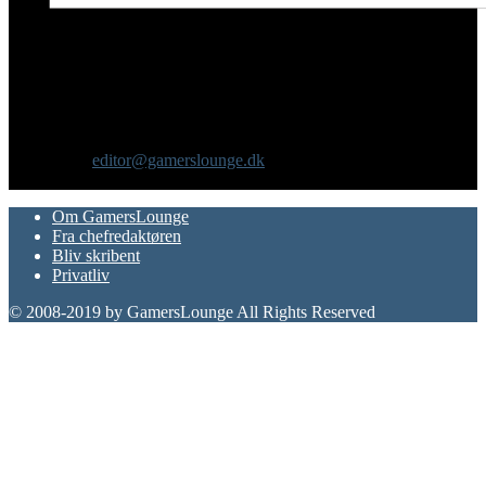
Om os
GamersLounge er et livsstilsmagasin for gamere hvor du finder
nyheder, anmeldelser, artikler, interviews og previews af spil, film,
gadgets og andre emner for dig som er interesseret i moderne kultur.
Vi er selv passionerede gamere med et tårnhøjt ambitionsniveau.
Kontakt os:
editor@gamerslounge.dk
FØLG OS
Om GamersLounge
Fra chefredaktøren
Bliv skribent
Privatliv
© 2008-2019 by GamersLounge All Rights Reserved