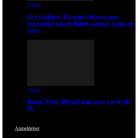
Nyhed
Fire Emblem: Fortune’s Weave viser
strategiske kampe flettet sammen guder og
helte
Nyhed
Rygte: Xbox 360-spil kan være på vej til
PC
Anmeldelser