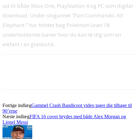
ud til både Xbox One, PlayStation 4 og PC som digital
download. Under slogannet “Part Commando. All
Elephant.” har holdet bag Pokémon lavet 18
underholdende baner hvor du kan té dig som en
elefant i en glasbutik.
Forrige indlæg
Gammel Crash Bandicoot video tager dig tilbage til
90’erne
Næste indlæg
FIFA 16 cover brydes med både Alex Morgan og
Lionel Messi