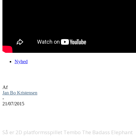
Nyhed
Tembo The Badass Elephant er ude nu
Af
Jan Bo Kristensen
-
21/07/2015
Så er 2D platformsspillet Tembo The Badass Elephant