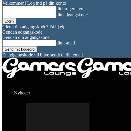
Velkommen! Log ind på din konto
dit brugernavn
din adgangskode
Glemt din adgangskode? Få hjælp
Gendan adgangskode
Gendan din adgangskode
din e-mail
En adgangskode vil blive sendt til din email.
Nyheder