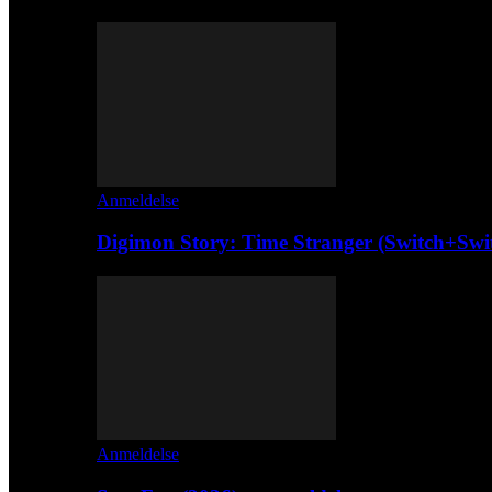
Anmeldelse
Digimon Story: Time Stranger (Switch+Swi
Anmeldelse