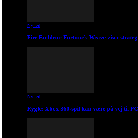
Nyhed
Fire Emblem: Fortune’s Weave viser strateg
Nyhed
Rygte: Xbox 360-spil kan være på vej til P