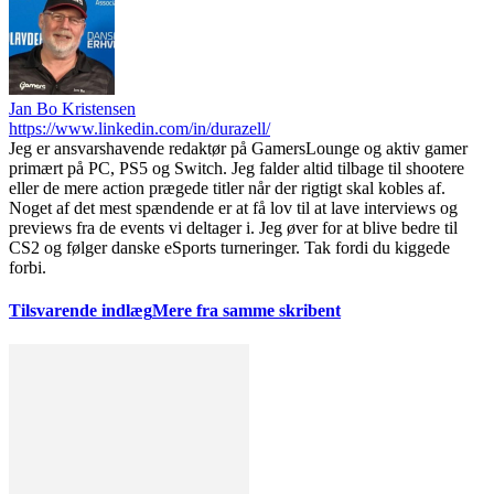
Jan Bo Kristensen
https://www.linkedin.com/in/durazell/
Jeg er ansvarshavende redaktør på GamersLounge og aktiv gamer
primært på PC, PS5 og Switch. Jeg falder altid tilbage til shootere
eller de mere action prægede titler når der rigtigt skal kobles af.
Noget af det mest spændende er at få lov til at lave interviews og
previews fra de events vi deltager i. Jeg øver for at blive bedre til
CS2 og følger danske eSports turneringer. Tak fordi du kiggede
forbi.
Tilsvarende indlæg
Mere fra samme skribent