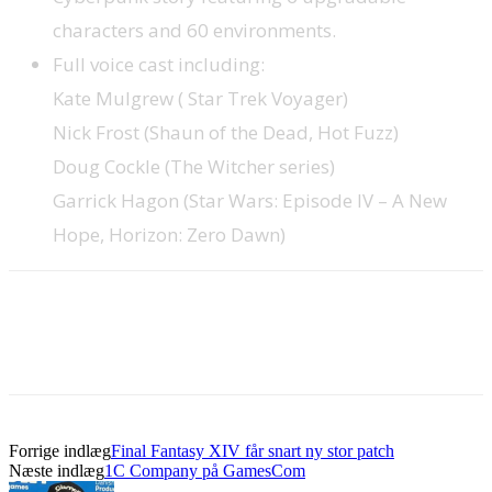
characters and 60 environments.
Full voice cast including:
Kate Mulgrew ( Star Trek Voyager)
Nick Frost (Shaun of the Dead, Hot Fuzz)
Doug Cockle (The Witcher series)
Garrick Hagon (Star Wars: Episode IV – A New
Hope, Horizon: Zero Dawn)
Forrige indlæg
Final Fantasy XIV får snart ny stor patch
Næste indlæg
1C Company på GamesCom