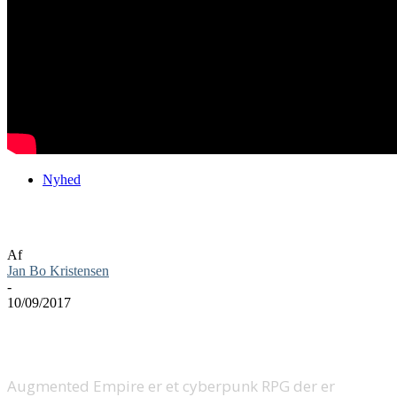
Nyhed
Augmented Empire på GamesCom
Af
Jan Bo Kristensen
-
10/09/2017
Augmented Empire er et cyberpunk RPG der er