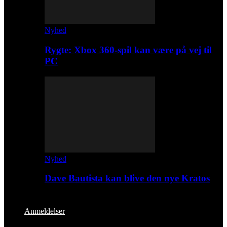
Nyhed
Rygte: Xbox 360-spil kan være på vej til
PC
Nyhed
Dave Bautista kan blive den nye Kratos
Anmeldelser