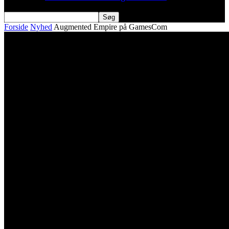
Forside
Nyhed
Augmented Empire på GamesCom