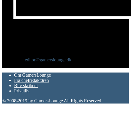
Om os
GamersLounge er et livsstilsmagasin for gamere hvor du finder
nyheder, anmeldelser, artikler, interviews og previews af spil, film,
gadgets og andre emner for dig som er interesseret i moderne kultur.
Vi er selv passionerede gamere med et tårnhøjt ambitionsniveau.
Kontakt os:
editor@gamerslounge.dk
FØLG OS
Om GamersLounge
Fra chefredaktøren
Bliv skribent
Privatliv
© 2008-2019 by GamersLounge All Rights Reserved