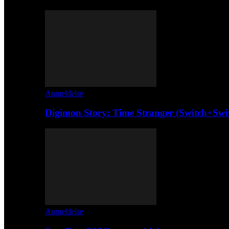
Anmeldelse
Digimon Story: Time Stranger (Switch+Swi
Anmeldelse