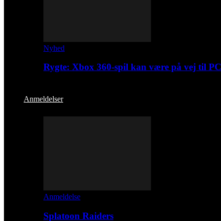
Nyhed
Rygte: Xbox 360-spil kan være på vej til P
Anmeldelser
Anmeldelse
Splatoon Raiders