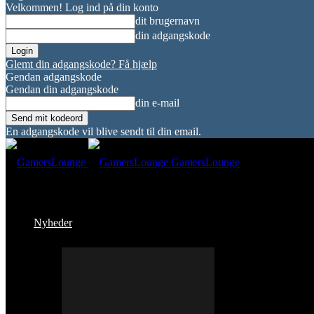
Velkommen! Log ind på din konto
dit brugernavn
din adgangskode
Glemt din adgangskode? Få hjælp
Gendan adgangskode
Gendan din adgangskode
din e-mail
En adgangskode vil blive sendt til din email.
GamersLounge
Nyheder