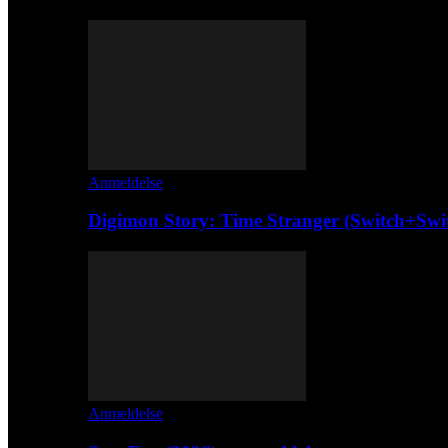
Anmeldelse
Digimon Story: Time Stranger (Switch+Swi
Anmeldelse