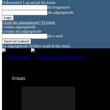
Velkommen! Log ind på din konto
dit brugernavn
din adgangskode
Glemt din adgangskode? Få hjælp
Gendan adgangskode
Gendan din adgangskode
din e-mail
En adgangskode vil blive sendt til din email.
GamersLounge
Nyheder