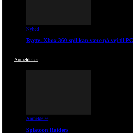
Nyhed
Rygte: Xbox 360-spil kan være på vej til P
Anmeldelser
Anmeldelse
Splatoon Raiders