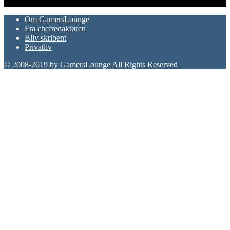
FØLG OS
Om GamersLounge
Fra chefredaktøren
Bliv skribent
Privatliv
© 2008-2019 by GamersLounge All Rights Reserved