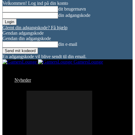
Velkommen! Log ind på din konto
dit brugernavn
din adgangskode
Glemt din adgangskode? Få hjælp
Gendan adgangskode
Gendan din adgangskode
din e-mail
En adgangskode vil blive sendt til din email.
GamersLounge
Nyheder