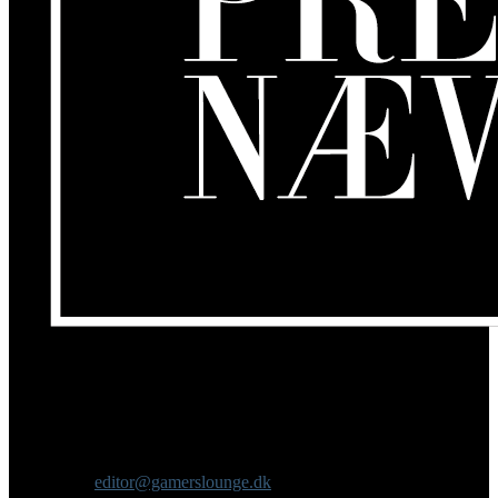
Om os
GamersLounge er et livsstilsmagasin for gamere hvor du finder
nyheder, anmeldelser, artikler, interviews og previews af spil, film,
gadgets og andre emner for dig som er interesseret i moderne kultur.
Vi er selv passionerede gamere med et tårnhøjt ambitionsniveau.
Kontakt os:
editor@gamerslounge.dk