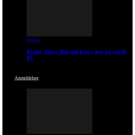
Nyhed
Rygte: Xbox 360-spil kan være på vej til
PC
Anmeldelser