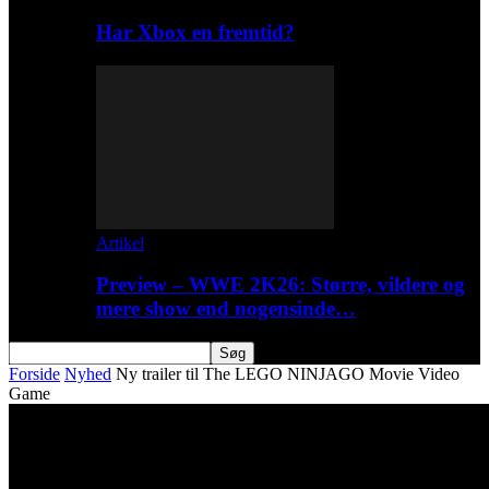
Har Xbox en fremtid?
Artikel
Preview – WWE 2K26: Større, vildere og
mere show end nogensinde…
Forside
Nyhed
Ny trailer til The LEGO NINJAGO Movie Video
Game