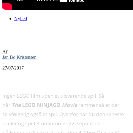
Nyhed
Ny trailer til The LEGO NINJAGO
Movie Video Game
Af
Jan Bo Kristensen
-
27/07/2017
Ingen LEGO film uden et tilsvarende spil. Så
når
The
LEGO
NINJAGO
Movie
rammer så er der
selvfølgelig også et spil. Ovenfor har du den seneste
trailer og spillet udkommer 22. september
på Nintendo Switch, PlayStation 4, Xbox One og PC.