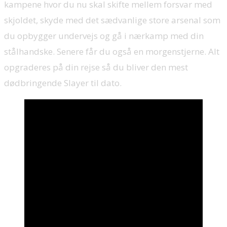
kampene hvor du nu skal skifte mellem forsvar med
skjoldet, skyde med det sædvanlige store arsenal som
du opbygger undervejs og gå i nærkamp med din
stålhandske. Senere får du også en morgenstjerne. Alt
opgraderes på din rejse så du bliver den mest
dødbringende Slayer til dato.