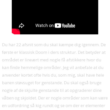
Du har 22 afsnit som du skal kæmpe dig igennem. De
første er klassisk Doom i ders struktur. Det betyder at
området er lineært med nogle få afstikkere hvor du
kan finde hemmelige områder. Jeg vil anbefale at du
anvender kortet ofte hvis du, som mig, skal have hele
banen støvsuget for genstande. Du skal også bruge
nogle af de skjulte genstande til at opgraderer dine
våben og skjoldet. Der er nogle områder som kan være
en udfordring så kig rundt og se om der er elementer