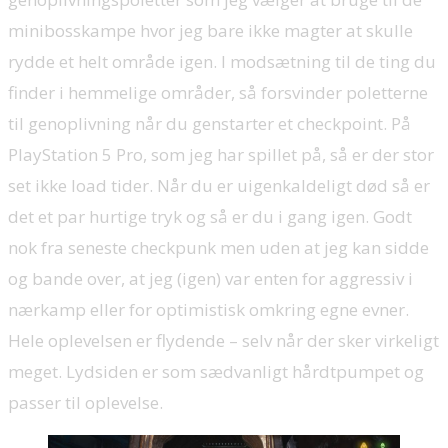
minibosskampe hvor jeg bare ikke magter at skulle
rydde et helt område igen. I modsætning til de ting du
finder i hemmelige områder, så forsvinder poletterne
til genoplivning når du genstarter et checkpoint. På
PlayStation 5 Pro, som jeg har spillet på, så er der stor
set ikke load tider. Når du er uigenkaldeligt død så er
det et par hurtige tryk og så er du i gang igen. Godt
nok fra seneste checkpunk men uden at jeg kan sidde
og bande over, at jeg (igen) var enten for aggressiv i
nærkamp eller for optimistisk omkring egne evner.
Hele oplevelsen er flydende – selv når der sker virkeligt
meget. Lydsiden er som sædvanligt hårdtpumpet og
passer til oplevelse.