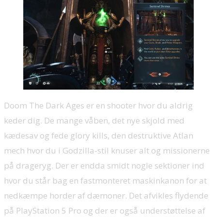
Doom The Dark Ages er en shooter hvor du aldrig
keder dig. De mange våben, det nye skjold med
kædesav og fede glory kills, den destruktive Atlan
mech hvor du i Godzilla-stil knuser alt og missionerne
på drageryg. Der er endda smidt nogle sektioner ind
hvor du står bag en fastmonteret maskinkanon for at
nedkæmpe horder af dæmoner. Det afvikles flydende
på PlayStation 5 Pro og der er også understøttelse af