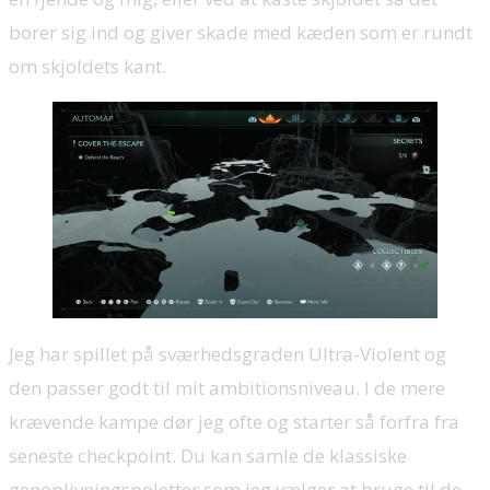
borer sig ind og giver skade med kæden som er rundt
om skjoldets kant.
Jeg har spillet på sværhedsgraden Ultra-Violent og
den passer godt til mit ambitionsniveau. I de mere
krævende kampe dør jeg ofte og starter så forfra fra
seneste checkpoint. Du kan samle de klassiske
genoplivningspoletter som jeg vælger at bruge til de