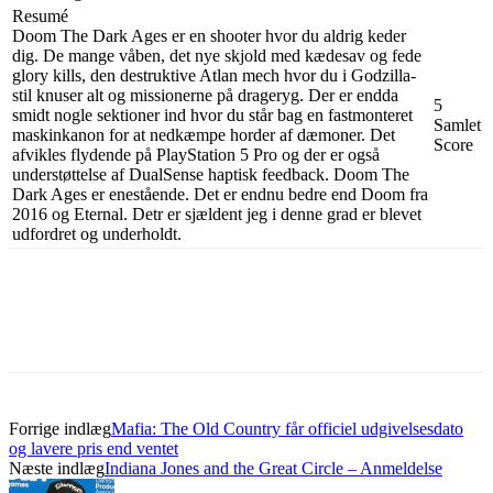
Resumé
Doom The Dark Ages er en shooter hvor du aldrig keder
dig. De mange våben, det nye skjold med kædesav og fede
glory kills, den destruktive Atlan mech hvor du i Godzilla-
stil knuser alt og missionerne på drageryg. Der er endda
5
smidt nogle sektioner ind hvor du står bag en fastmonteret
Samlet
maskinkanon for at nedkæmpe horder af dæmoner. Det
Score
afvikles flydende på PlayStation 5 Pro og der er også
understøttelse af DualSense haptisk feedback. Doom The
Dark Ages er enestående. Det er endnu bedre end Doom fra
2016 og Eternal. Detr er sjældent jeg i denne grad er blevet
udfordret og underholdt.
Forrige indlæg
Mafia: The Old Country får officiel udgivelsesdato
og lavere pris end ventet
Næste indlæg
Indiana Jones and the Great Circle – Anmeldelse