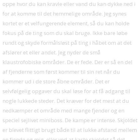
oppe hvor du kan kravle eller vand du kan dykke ned i
for at komme til det hemmelige område. Jeg synes
kortet er et velfungerende element, så du kan holde
fokus på de ting som du skal bruge. Ikke bare løbe
rundt og skyde formålsløst på ting i håbet om at det
afslører et eller andet. Jeg nyder de små
klaustrofobiske områder. De er fede. Der er så en del
af fjenderne som først kommer til sin ret når du
kommer ud i de store åbne områder. Det er
selvfølgelig opgaver du skal løse for at få adgang til
nogle lukkede steder. Det kræver for det mest at du
nedkæmper et område med mange fjender og en
speciel sejlivet miniboss. De kampe er intense. Skjoldet
er blevet flittigt brugt både til at lukke afstand mellem
en fjende og mig, eller ved at kaste skjoldet så det