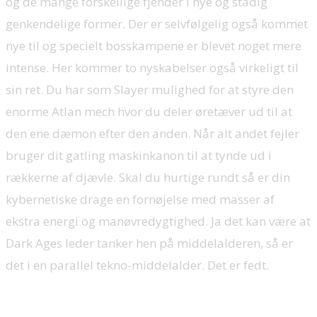
og de mange forskellige fjender i nye og stadig
genkendelige former. Der er selvfølgelig også kommet
nye til og specielt bosskampene er blevet noget mere
intense. Her kommer to nyskabelser også virkeligt til
sin ret. Du har som Slayer mulighed for at styre den
enorme Atlan mech hvor du deler øretæver ud til at
den ene dæmon efter den anden. Når alt andet fejler
bruger dit gatling maskinkanon til at tynde ud i
rækkerne af djævle. Skal du hurtige rundt så er din
kybernetiske drage en fornøjelse med masser af
ekstra energi og manøvredygtighed. Ja det kan være at
Dark Ages leder tanker hen på middelalderen, så er
det i en parallel tekno-middelalder. Det er fedt.