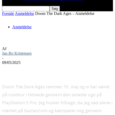
Forside
Anmeldelse
Doom The Dark Ages – Anmeldelse
Anmeldelse
Doom The Dark Ages – Anmeldelse
Af
Jan Bo Kristensen
-
09/05/2025
Doom The Dark Ages rammer 15. maj og vi har været
på rundtur i Helvede gennem den seneste uge på
PlayStation 5 Pro. Jeg husker tilbage, da jeg sad alene i
mørket på GamesCom og kæmpede mig gennem