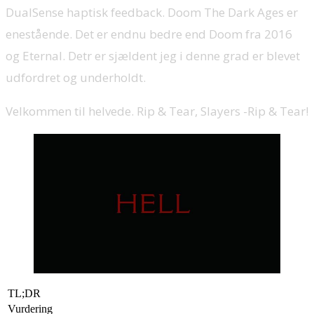
DualSense haptisk feedback. Doom The Dark Ages er
enestående. Det er endnu bedre end Doom fra 2016
og Eternal. Detr er sjældent jeg i denne grad er blevet
udfordret og underholdt.
Velkommen til helvede. Rip & Tear, Slayers -Rip & Tear!
TL;DR
Vurdering