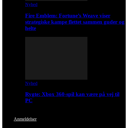
Nyhed
Fire Emblem: Fortune’s Weave viser
strategiske kampe flettet sammen guder og
helte
Nyhed
Rygte: Xbox 360-spil kan være på vej til
PC
Anmeldelser